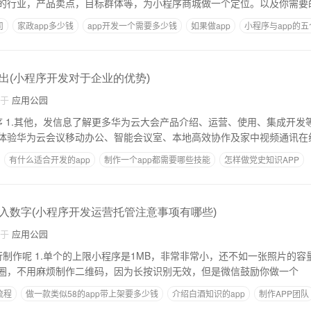
的行业，产品卖点，目标群体等，为小程序商城做一个定位。以及你需要
司
家政app多少钱
app开发一个需要多少钱
如果做app
小程序与app的
出(小程序开发对于企业的优势)
自于
应用公园
查看云会
体验华为云会议移动办公、智能会议室、本地高效协作及家中视频通讯在
有什么适合开发的app
制作一个app都需要哪些技能
怎样做党史知识APP
名
在app开发公司工作
入数字(小程序开发运营托管注意事项有哪些)
自于
应用公园
一张照片的容量； 2.大家都知道
圈，不用麻烦制作二维码，因为长按识别无效，但是微信鼓励你做一个
流程
做一款类似58的app带上架要多少钱
介绍白酒知识的app
制作APP团队