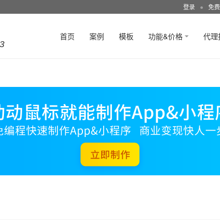
登录
●
免费
首页
案例
模板
功能&价格
代理
3