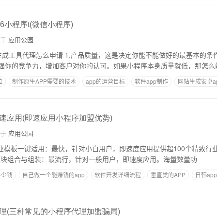
6小程序t(微信小程序)
自于
应用公园
质量，这是决定你能不能做好的最基本的条件代理。一个高质
强你的竞争力，增加客户对你的认可。如果小程序本身质量就低，那怎么
位
制作原生APP需要的技术
app的运营目标
软件app制作
网站生成安卓a
pp应用
速应用(即速应用小程序加盟优势)
自于
应用公园
:010 2.功能模块组合与组装：最流行，针对一般用户，即速度应用。海量数量功
多少钱
自己做一个能赚钱的app
软件开发详细流程
垂直类的APP
日韩ap
理(三种常见的小程序代理加盟骗局)