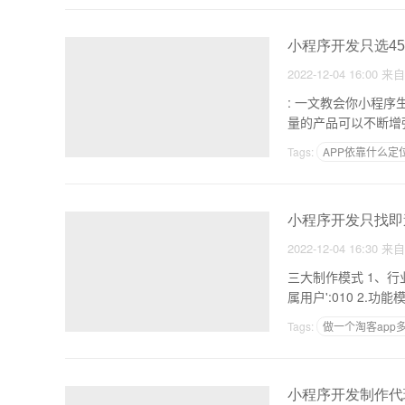
小程序开发只选45
2022-12-04 16:00
来
: 一文教会你小程序生成工具代理怎么申请 1.产品
量的产品可以不断增
Tags:
APP依靠什么定
有什么适合自己做简单a
小程序开发只找即
2022-12-04 16:30
来
三大制作模式 1、行业模板一键适用：最快，针对小白用户，即速度应用提供超100个精致行业模板、一键生成专
属用户'
Tags:
做一个淘客app
怎么开发同城app
小程序开发制作代