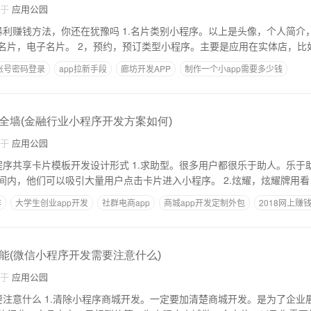
自于
应用公园
吗 1.名片类别小程序。以上是头像，个人简介，让别人快速了解
你，相当于你的网上名片，电子名片。 2，预约，预订类型小程序。主要是应用在实体店，比
免账号密码登录
app拉新手段
廊坊开发APP
制作一个小app需要多少钱
用
小程序与app的五个区别
全墙(金融行业小程序开发方案如何)
自于
应用公园
计形式 1.求助型。很多用户都很乐于助人。乐于助人的人一般不会
帮助别人求助。短时间内，他们可以吸引大量用户点击卡片进入小程序。 2.炫耀，炫耀牌用看
作
大学生创业app开发
社群电商app
商城app开发定制外包
2018网上赚
能(微信小程序开发需要注意什么)
自于
应用公园
商城开发。是为了企业展示，还是为了营