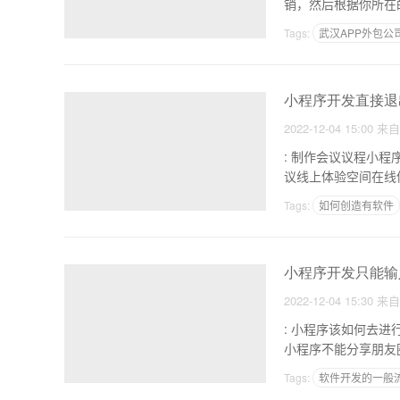
销，然后根据你所在
Tags:
武汉APP外包公
开发app过程
小程序开发直接退
2022-12-04 15:00
来
: 制作会议议程小程序 1.其他，发信息了解更多华为云大会产品介绍、运营、使用、集成开发等。马上
议线上体验空间在线
Tags:
如何创造有软件
石家庄软件开发公司排
小程序开发只能输
2022-12-04 15:30
来
: 小程序该如何去进行制作呢 1.单个的上限小程序是1MB，非常非常小，还不如
小程序不能分享朋友
Tags:
软件开发的一般
家具类app