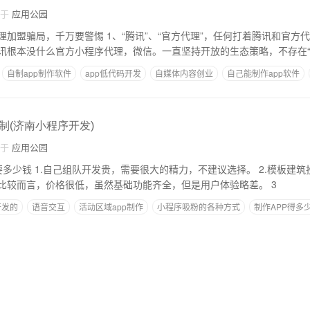
自于
应用公园
腾讯”、“官方代理”，任何打着腾讯和官方代理旗号的小程序开
讯根本没什么官方小程序代理，微信。一直坚持开放的生态策略，不存在
自制app制作软件
app低代码开发
自媒体内容创业
自己能制作app软件
制(济南小程序开发)
自于
应用公园
 2.模板建筑投资成本不高，好
一点的要几千块。相比较而言，价格很低，虽然基础功能齐全，但是用户体验略差。 3
开发的
语音交互
活动区域app制作
小程序吸粉的各种方式
制作APP得多