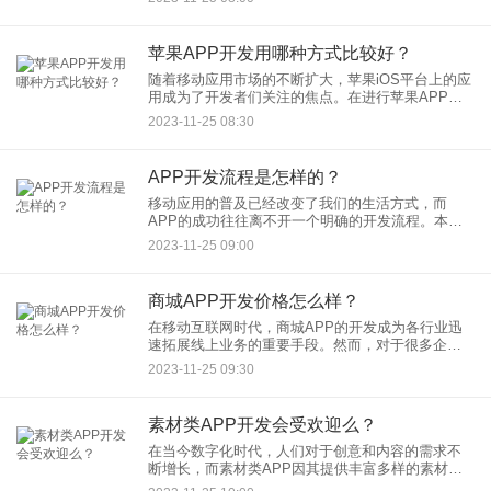
用户提供了便捷、高效的交易体验。本文将深入探
讨微交易APP开发的具
苹果APP开发用哪种方式比较好？
随着移动应用市场的不断扩大，苹果iOS平台上的应
用成为了开发者们关注的焦点。在进行苹果APP开
发时，选择适合的开发方式至关重要，因为不同的
2023-11-25 08:30
方式具有各自的优势和适用场景。本文将探讨苹果
APP开发的几种主
APP开发流程是怎样的？
移动应用的普及已经改变了我们的生活方式，而
APP的成功往往离不开一个明确的开发流程。本文
将介绍APP开发的一般流程，以帮助开发者和团队
2023-11-25 09:00
更好地规划、执行和管理应用开发项目。
商城APP开发价格怎么样？
在移动互联网时代，商城APP的开发成为各行业迅
速拓展线上业务的重要手段。然而，对于很多企业
和创业者来说，商城APP开发价格一直是一个备受
2023-11-25 09:30
关注的话题。本文将探讨商城APP开发的成本因
素，以及影响开发价格
素材类APP开发会受欢迎么？
在当今数字化时代，人们对于创意和内容的需求不
断增长，而素材类APP因其提供丰富多样的素材资
源，已经逐渐成为用户们获取创作灵感和美化内容