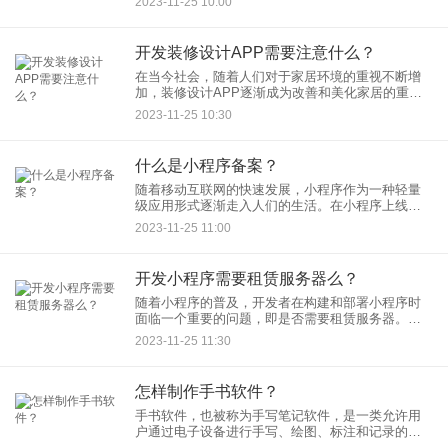
2023-11-25 10:00
的重要工具。那么，素材类APP的开发是否会受到
欢迎呢？本文将探讨素
开发装修设计APP需要注意什么？
在当今社会，随着人们对于家居环境的重视不断增
加，装修设计APP逐渐成为改善和美化家居的重要
工具。然而，要成功开发一款受欢迎的装修设计
2023-11-25 10:30
APP，开发者需要注意多个方面的问题。本文将探
讨在开发装修设计APP
什么是小程序备案？
随着移动互联网的快速发展，小程序作为一种轻量
级应用形式逐渐走入人们的生活。在小程序上线运
营之前，开发者或企业需要进行小程序备案。本文
2023-11-25 11:00
将探讨小程序备案的概念、必要性以及相关流程。
开发小程序需要租赁服务器么？
随着小程序的普及，开发者在构建和部署小程序时
面临一个重要的问题，即是否需要租赁服务器。本
文将探讨开发小程序是否需要租赁服务器的必要
2023-11-25 11:30
性，以及在何种情况下选择租赁服务器是明智的选
择。
怎样制作手书软件？
手书软件，也被称为手写笔记软件，是一类允许用
户通过电子设备进行手写、绘图、标注和记录的应
用程序。制作手书软件需要综合考虑用户体验、功