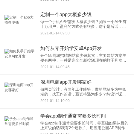
是说APP开发定制公司的产品要所有人都在用才是
好产品。 如果想
定制一个app大概多少钱
做一个手机APP需要大概多少钱？如果一个APP有
十万用户，盈利的方式会有很多，这个是后话，不
过你在做APP之前较好先要有个大概的思路和方
2021-01-14 09:30
式。现在很多个人或者企业没有开发技术，都是通
过外包公司来完成的。
如何从零开始学安卓App开发
开个58同城招聘网站多少钱其实，主要建站方案主
要有两种，一种是完全全新按58现在的样子和功能
来开发(这种用很保守的估算没几十万上下是做不来
2021-01-14 09:45
的)，另一种是部分模仿来制作,这种看实际具体需求
吧，简单些的不
深圳电商app开发哪家好
做网页设计，有两年工作经验，做的网站多为中低
端的，找工作的话，薪资待遇为多少？纯设计呢还
是前端呢？ 纯设计， 这个比较讲究水平了， 普通的
2021-01-14 10:00
35千，中级78千，水平高的1-2万 不过水平高的私活
收入这块
学会app制作通常需要多长时间
学会app制作通常需要多长时间，零基础如果从目的
上来说的话!我有2个建议;1、用应用公园APP制作平
台，这个平台可以设置RSS网络链接，对新闻的各