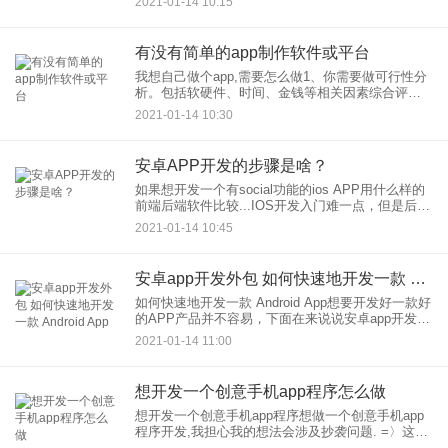
2021-01-14 10:15
个分类也可以做排版。2、用应用公园APP开发制作
平台，
有没有简单的app制作软件或平台
我想自己做个app,需要怎么做1、你需要做可行性分
析。包括软硬件、时间、金钱等相关因素综合评估
（还要APP的价值等待），你想要的这个APP成功
2021-01-14 10:30
上线运行的可行性。2、为数不多步确认完后，如果
是自己做，那
安卓APP开发的步骤是啥？
如果想开发一个有social功能的ios APP用什么样的
前端后端软件比较...IOS开发入门难一点，但是后期
发展更好，薪资会更高，比前后端开发高的多。。
2021-01-14 10:45
前端的话，入门简单些，但发展受限，除非js比较
安卓app开发外包 如何快速地开发一款 Android App
如何快速地开发一款 Android App想要开发好一款好
的APP产品并不容易，下面在来说说安卓app开发过
程中需要注意的问题：1、安卓app开发有自己规范
2021-01-14 11:00
的一套标准，您在开发中必须无条件遵守。2、在
想开发一个创意手机app程序怎么做
想开发一个创意手机app程序想做一个创意手机app
程序开发,我担心我的想法会涉及抄袭问题. =〉这个
你顾虑太多，互联网上软件多了去，就看你的产品