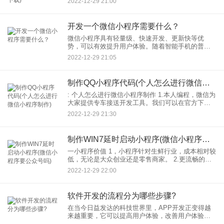
2022-12-29 21:00
助手，辟谣助手小程序-会在第一时间告诉你
开发一个微信小程序需要什么？
微信小程序具有轻量级、快速开发、更新快等优
势，可以有效提升用户体验。随着智能手机的普
及，微信小程序的用户群体也在不断增长，提供了
2022-12-29 21:05
良好的商机。因此，微信小程序赚钱项目是一个可
行性非常高的商业模式。
制作QQ小程序代码(个人怎么进行微信小程序制作)
: 个人怎么进行微信小程序制作 1.本人编程，微信为
大家提供专车接送开发工具。我们可以在官方下载
安装平台。然后，自己写相关的小程序代码，完成
2022-12-29 21:30
的微信小程序制作。会涉及到小程序账号和域名的
绑定，还有
制作WIN7延时启动小程序(微信小程序要公众号吗)
一小程序价值 1，小程序针对生鲜行业，成本相对较
低，无论是大众创业还是零售商家。 2.更流畅的体
验；小程序不用说，APP、H5、SAAS经常会出现
2022-12-29 22:00
时间延迟、视觉失真等问题，这些问题在原生AP
软件开发的流程分为哪些步骤?
在当今日益发达的科技世界里，APP开发正变得越
来越重要，它可以提高用户体验，改善用户体验，
为用户提供完善的服务。APP开发流程是指在实施