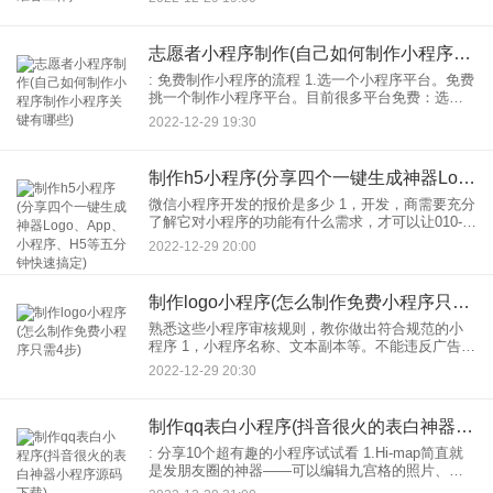
院。虽然现在这样的江湖骗子很少了，但也不能说
完全不存在。
志愿者小程序制作(自己如何制作小程序制作小程序关键有哪些)
: 免费制作小程序的流程 1.选一个小程序平台。免费
挑一个制作小程序平台。目前很多平台免费：选择
时小程序平台，可以参考小程序功能，更新内容，
2022-12-29 19:30
小程序模板等。 2.选择小程序模板。选择模板时，
选
制作h5小程序(分享四个一键生成神器Logo、App、小程序、H5等五分钟快速搞定)
微信小程序开发的报价是多少 1，开发，商需要充分
了解它对小程序的功能有什么需求，才可以让010-
3104进行制作； 2.当小程序完成后，需要从功能进
2022-12-29 20:00
行评估。举个例子，如果开发者想实现功能，需
制作logo小程序(怎么制作免费小程序只需4步)
熟悉这些小程序审核规则，教你做出符合规范的小
程序 1，小程序名称、文本副本等。不能违反广告
法。 2.小程序的介绍需要明确介绍小程序的功能
2022-12-29 20:30
分，不能使用模糊的词义。 3.小程序头部logo不
制作qq表白小程序(抖音很火的表白神器小程序源码下载)
: 分享10个超有趣的小程序试试看 1.Hi-map简直就
是发朋友圈的神器——可以编辑九宫格的照片、文
字和各种形状，生成弹幕等。很实用。 2，微信辟谣