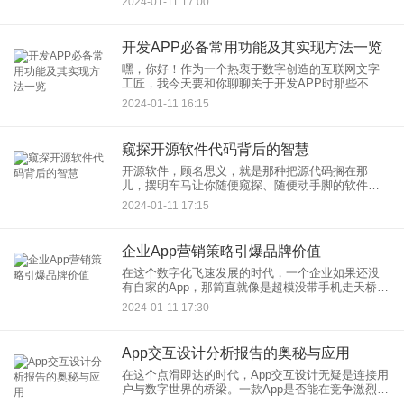
2024-01-11 17:00
量级软件，它的强大功能和用户友好的界面早已赢
得了广大设计师的
开发APP必备常用功能及其实现方法一览
嘿，你好！作为一个热衷于数字创造的互联网文字
工匠，我今天要和你聊聊关于开发APP时那些不可
或缺的小玩意儿——也就是APP的常用功能，以及
2024-01-11 16:15
它们的实现方法。 首先，我得告诉你
窥探开源软件代码背后的智慧
开源软件，顾名思义，就是那种把源代码搁在那
儿，摆明车马让你随便窥探、随便动手脚的软件。
你可能会想：“开源软件，听起来就像是在高速公路
2024-01-11 17:15
边免费开放的自助餐厅，难道不会有人把菜吃光、
盘子摔碎吗？”嘿，别急，
企业App营销策略引爆品牌价值
在这个数字化飞速发展的时代，一个企业如果还没
有自家的App，那简直就像是超模没带手机走天桥
——在时尚前沿中迷失方向。作为一名专业的互联
2024-01-11 17:30
网文章作者，我来聊聊如何使用企业App的营销策略
来给你的品牌加上一
App交互设计分析报告的奥秘与应用
在这个点滑即达的时代，App交互设计无疑是连接用
户与数字世界的桥梁。一款App是否能在竞争激烈的
市场中脱颖而出，很大程度上取决于它的交互设计