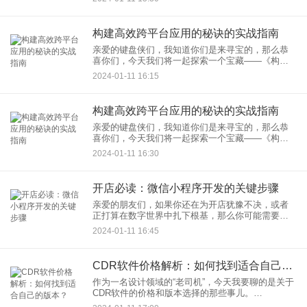
发框架推荐。拿起你的MacBook，启动Xcode，准
备
构建高效跨平台应用的秘诀的实战指南
亲爱的键盘侠们，我知道你们是来寻宝的，那么恭
喜你们，今天我们将一起探索一个宝藏——《构建
高效跨平台应用的秘诀实战指南》。就像找到了一
2024-01-11 16:15
张藏宝图，我们将揭秘那些让开发者们夜不能寐的
跨平台应用开发秘密。准备
构建高效跨平台应用的秘诀的实战指南
亲爱的键盘侠们，我知道你们是来寻宝的，那么恭
喜你们，今天我们将一起探索一个宝藏——《构建
高效跨平台应用的秘诀实战指南》。就像找到了一
2024-01-11 16:30
张藏宝图，我们将揭秘那些让开发者们夜不能寐的
跨平台应用开发秘密。准备
开店必读：微信小程序开发的关键步骤
亲爱的朋友们，如果你还在为开店犹豫不决，或者
正打算在数字世界中扎下根基，那么你可能需要关
注一下这个神奇的东西——开店必读：微信小程
2024-01-11 16:45
序。是的，今天我要跟大家聊聊微信小程序开发的
关键步骤，帮你在微信这片繁
CDR软件价格解析：如何找到适合自己的版本？
作为一名设计领域的“老司机”，今天我要聊的是关于
CDR软件的价格和版本选择的那些事儿。
CorelDRAW（简称CDR）作为图形设计界的一款重