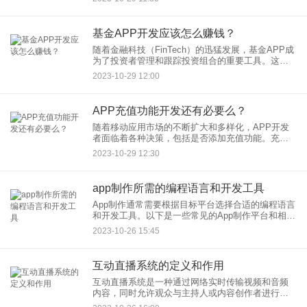
睐，但随着移动技术的崛起，塔罗牌APP逐渐流行
起来。但问题在于，这些A
基金APP开发应该怎么赚钱？
随着金融科技（FinTech）的迅猛发展，基金APP成
为了投资者管理和跟踪投资组合的重要工具。这些
APP提供了方便的投资平台，以帮助用户管理他们
2023-10-29 12:00
的资产，但开发和维护这些APP需要资金支持。那
么，基金A
APP充值功能开发还有必要么？
随着移动应用市场的不断扩大和多样化，APP开发
者面临着各种决策，包括是否添加充值功能。充值
功能通常涉及用户支付一定金额以获取应用内的虚
2023-10-29 12:30
拟货币、物品、功能或内容。虽然充值功能在许多
应用中是常见的，但它是
app制作所需的编程语言和开发工具
App制作通常需要根据目标平台选择合适的编程语言
和开发工具。以下是一些常见的App制作平台和相应
的编程语言和开发工具： 1. Android应用（Android
2023-10-26 15:45
手机和平板
互动直播系统的定义和作用
互动直播系统是一种通过网络实时传输视频和音频
内容，同时允许观众与主持人或内容创作者进行双
向互动的系统。这种系统通常用于在线娱乐、教