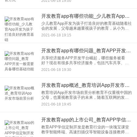
2021-06-18 19:00
给孩子上各种各样的培训课程。他们不想让孩子在
国外自由发挥，所
开发教育app有哪些功能_少儿教育App开发为孩子打造良好的教育基础
少儿教育App开发为孩子打造良好的教育基础随着社
会的发展，父母越来越重视孩子的教育，从小为孩
子的教育打下良好的基础。关注儿童童年教育，从
2021-06-18 19:15
小培养和发现兴趣爱好，并促进儿童更好的教育和
成长。儿童教育APP
开发教育app有哪些问题_教育APP开发一般需要具备哪些基础功能
共享经济服务APP开发平台崛起，哪些服务被看
好？现在有很多共享经济服务，包括汽车共享、自
行车共享、充电宝和雨伞共享，以及空间共享、服
2021-06-18 19:30
务共享、教育共享、医疗和电商共享等。开发平台
崛起背后有哪些有前景的共
开发教育app概述_教育培训App开发市场前景分析
教育培训App开发市场前景分析教育不仅重视中国的
父母，也重视教育孩子的未来，随着互联网的发
展，越来越多的教育培训行业在教育培训APP开
2021-06-18 19:45
发，以适应移动互联网发展的变化趋势，抓住互联
网在线学习的优势和便利
开发教育app的上市公司_教育APP学信定制开发是教育行业的一块瑰宝
教育APP学信定制开发是教育行业的一块瑰宝课堂
教学智能终端、高速扫描仪等智能设备连接教师、
学生、家长，实现教育过程中的教学，在教育APP