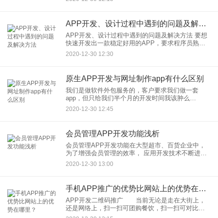
家纺资讯APP开发功能比较简单，而电子商务APP
开发又可以
APP开发、设计过程中遇到的问题及解决方法
APP开发、设计过程中遇到的问题及解决方法 要想
快速开发出一款稳定好用的APP，要求程序员熟悉
运用APP开发环境、开发工具、函数库；要敢于不
2020-12-30 12:30
断试错，在开发过程中遇到问题，解决问题中积累
经验。俗话说的
原生APP开发与网址制作app有什么区别
我们是做软件外包服务的，客户要求我们做一套
app，但只给我们半个月的开发时间我该肿么
办？？？急你这个问题问的号，很多外包公司都会
2020-12-30 12:45
遇到类似的问题，我们言归正传，目前已经有很多
成熟的跨平台开发平台，如果说
会员管理APP开发功能浅析
会员管理APP开发功能在大型超市、百货企业中，
为了增强会员管理的效率， 应用开发技术不断进
步，在大型超市、百货企业中，为了增强会员管理
2020-12-30 13:00
的效率，那么会员管理APP开发能为用户带来什么
呢？1.
手机APP推广的优势比网站上的优势在哪里？
APP开发二维码推广 当前无论是走在大街上，
还是网络上，扫一扫可团购餐饮，扫一扫可对比商
品价格，扫一扫可下载手机APP开发，也带来了严