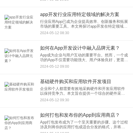
社交媒体营销来实现小程序的有效宣传，并介绍一
系列小程序推广策略，以帮
app开发行业应用特定领域的解决方案
行业应用App已成为企业提高效率、创新服务和拓展
市场的重要工具。本文将探讨app开发在特定领域的
应用和解决方案，如何通过App定制方案来满足各行
2024-05-12 08:30
各业的独特需求，并分析App行业解决方案在实践中
的关键成
如何在App开发设计中融入品牌元素？
App成为企业与用户互动的重要平台。然而，一个成
功的App不仅需要功能强大、用户体验良好，更需在
设计上与企业品牌形象保持一致性。如何在App开发
2024-05-12 09:00
设计中融入品牌元素，既展现独特品牌个性，又能
提升用户体验
基础硬件购买和应用软件开发项目
企业和个人都需要有效地采购硬件和开发应用软件
以保持竞争力。本文旨在提供一个综合的硬件采购
指南和洞见如何管理软件开发项目，确保您的投资
2024-05-12 09:30
能够带来最大的价值和回报。
如何打包和发布你的App到应用商店？
App打包发布成为了一个至关重要的步骤。这个过程
涉及到将你的应用打包成适合分发的格式，并将其
成功发布到App应用商店。每个应用商店都有其独特