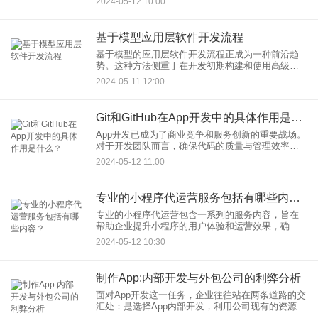
2024-05-12 10:00
的审核政策和发布流程，因此，了解这些要求并遵
循正确的步骤对于
基于模型应用层软件开发流程
基于模型的应用层软件开发流程正成为一种前沿趋
势。这种方法侧重于在开发初期构建和使用高级抽
象的模型，从而简化整个开发过程，并提高最终产
2024-05-11 12:00
品的质量和一致性。本文将深入探讨模型驱动开发
(MDD)的核心理念，分
Git和GitHub在App开发中的具体作用是什么？
App开发已成为了商业竞争和服务创新的重要战场。
对于开发团队而言，确保代码的质量与管理效率是
保证项目成功的关键因素。在这个过程中，Git应用
2024-05-12 11:00
开发和GitHub协作扮演着不可或缺的角色。本文旨
在探讨Gi
专业的小程序代运营服务包括有哪些内容？
专业的小程序代运营包含一系列的服务内容，旨在
帮助企业提升小程序的用户体验和运营效果，确保
小程序能持续地为企业带来价值。下面，我们将深
2024-05-12 10:30
入探讨小程序代运营服务中包含的关键专业运营内
容。
制作App:内部开发与外包公司的利弊分析
面对App开发这一任务，企业往往站在两条道路的交
汇处：是选择App内部开发，利用公司现有的资源来
实现项目；还是选择外包公司，将这一任务交由专