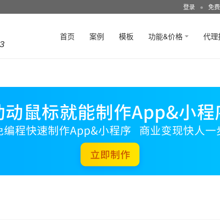
登录
●
免费
首页
案例
模板
功能&价格
代理
3