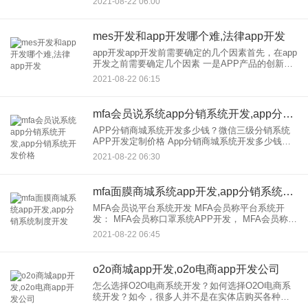
2021-08-22 06:00
可以享受R&D费用的扣除吗？里面包含了合理的避
税知识
mes开发和app开发哪个难,法律app开发
app开发app开发前需要确定的几个因素首先，在app
开发之前需要确定几个因素 一是APP产品的创新水
平。 现在大部分行业都已经有了app，所以创新程度
2021-08-22 06:15
非常重要。只要在传统应用中加入不同
mfa会员说系统app分销系统开发,app分销系统开发价格
APP分销商城系统开发多少钱？微信三级分销系统
APP开发定制价格 App分销商城系统开发多少钱？
App商城软件很受欢迎，App分销商城系统开发多少
2021-08-22 06:30
钱？这是很多人关心的问题。 应用分销商城系统开
发
mfa面膜商城系统app开发,app分销系统制度开发
MFA会员说平台系统开发 MFA会员称平台系统开
发： MFA会员称口罩系统APP开发， MFA会员称模
特定制开发， MFA会员称商城系统开发， MFA会员
2021-08-22 06:45
称系统 MFA成员表示，app是一款手持电
o2o商城app开发,o2o电商app开发公司
怎么选择O2O电商系统开发？如何选择O2O电商系
统开发？如今，很多人并不是在实体店购买各种商
品，而是选择电商平台购买。这时，他们需要使用