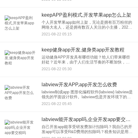
程。这个过程从开始赚钱，到较后一行，到后来的
运营推
keepAPP盈利模式,开发苹果app怎么上架
个人开发苹果app如何上架，无论是拥有百万粉丝的
网络大名人，还是拥有数百人关注的小主播，2021
年，时代变了，很多传统行业都受到了严重冲击。
2021-08-22 05:15
一个时代的发展必定会带来一个突飞猛进的新机
遇，也就迎来了他的
keep健身app开发,健身类app开发教程
运动健身APP开发具有哪些功能？给人们带来哪些
好处？近年来，由于人们生活节奏的不断加快，很
多人都出现了亚健康状态，因此人们对运动健身有
2021-08-22 05:30
着极大的需求。但是系统地完成运动健身是需要一
定的金钱和时间的，就像
labview开发APP,app开发怎么收费
labview制成app 图形化编程软件(labview) labview是
领先的平面设计软件。labview也是开发环境下的图
形编程语言，而labview是NI设计平台的核心。经过
2021-08-22 05:45
不断创新，发布了
labview能开发app吗,企业开发app要交税吗
自己开发app能享受研发费加计扣除吗？我自己的开
发app可以享受R&D费用的扣除吗？税务知识是用友
erp为税务会计编制的税务实务内容。这个开发app