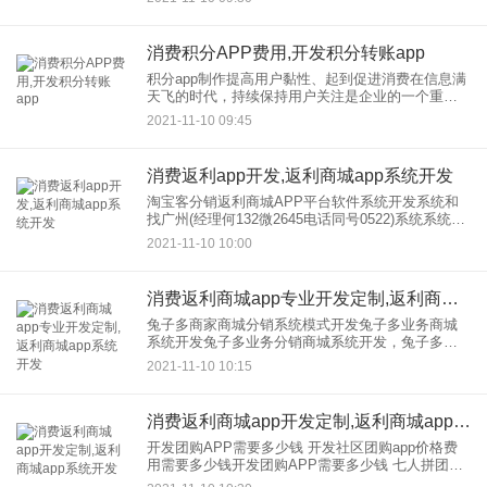
0765，叮咚杂货铺购
消费积分APP费用,开发积分转账app
积分app制作提高用户黏性、起到促进消费在信息满
天飞的时代，持续保持用户关注是企业的一个重要
问题。没有人知道开发，的公益APP，所以消费积
2021-11-10 09:45
分可以在创新、留存和变现方面发挥重要作用，只
有激励的方法才能留
消费返利app开发,返利商城app系统开发
淘宝客分销返利商城APP平台软件系统开发系统和
找广州(经理何132微2645电话同号0522)系统系统返
利商城系统软件开发，返利商城系统定制开发，Http
2021-11-10 10:00
这个模型分为四种类型：铜、金、银和钻石。到达
级
消费返利商城app专业开发定制,返利商城app系统开发
兔子多商家商城分销系统模式开发兔子多业务商城
系统开发兔子多业务分销商城系统开发，兔子多业
务分红商城系统开发，兔子多业务商城系统模式开
2021-11-10 10:15
发，兔子多业务商城系统开发APP，兔子多商户商
城系统可以在开发，定制
消费返利商城app开发定制,返利商城app系统开发
开发团购APP需要多少钱 开发社区团购app价格费
用需要多少钱开发团购APP需要多少钱 七人拼团商
城APP系统定制开发 七人拼团商城APP系统定制开