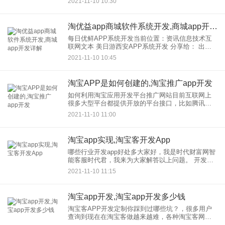
2021-11-10 10:30
发1、七人拼团模式商城系统软件开发需要
淘优益app商城软件系统开发,商城app开发详解
每日优鲜APP系统开发当前位置：资讯信息技术互
联网文本 美日游西安APP系统开发 分享给： 出
版：作者：甄访问量：23 核心提示：每日生鲜系统
2021-11-10 10:45
每日生鲜系统开发，振盛130微662
淘宝APP是如何创建的,淘宝推广app开发
如何利用淘宝应用开发平台推广网站目前互联网上
很多大型平台都提供开放的平台接口，比如腾讯、
百度、淘宝等。这三个平台都提供了应用提交接
2021-11-10 11:00
口，利用好这些平台可以给网站带来很多帮助。之
前的文章《如何让百度应用上
淘宝app实现,淘宝客开发App
哪些行业开发app好处多大家好，我是时代财富网智
能客服时代君，我来为大家解答以上问题。 开发
APP具有诸多优势的行业有： 1.餐饮业应用开发 有
2021-11-10 11:15
了APP，我们摆脱了传单档次低、效果差
淘宝app开发,淘宝app开发多少钱
淘宝客APP开发定制你踩到过哪些坑？，很多用户
查询到现在在淘宝客做越来越难，各种淘宝客网站
不被搜索引擎看好，根本不给淘宝客活路。因此，