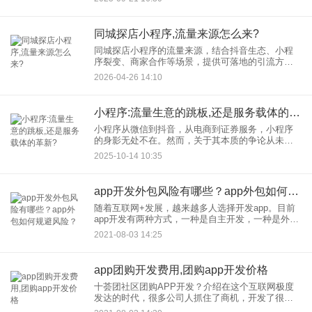
困惑。本文将为您清晰解析小程序流量主开通条
件，并一步步指导您完成流量
同城探店小程序,流量来源怎么来?
同城探店小程序的流量来源，结合抖音生态、小程
序裂变、商家合作等场景，提供可落地的引流方
案。本文将从内容创作到用户裂变，从平台算法到
2026-04-26 14:10
线下联动等方面，助你快速打造高流量同城探店平
台。
小程序:流量生意的跳板,还是服务载体的革新?
小程序从微信到抖音，从电商到证券服务，小程序
的身影无处不在。然而，关于其本质的争论从未停
歇：小程序究竟是“流量生意”的跳板，还是“服务载
2025-10-14 10:35
体”的革新？这一问题的答案，或许就隐藏在小程序
的生态逻辑与商业实
app开发外包风险有哪些？app外包如何规避风险？
随着互联网+发展，越来越多人选择开发app。目前
app开发有两种方式，一种是自主开发，一种是外包
定制。很多人没有开发技术，一般选择外包开发居
2021-08-03 14:25
多。外包app开发能够让我们以更低的价格获得更高
质量的服务。
app团购开发费用,团购app开发价格
十荟团社区团购APP开发？介绍在这个互联网极度
发达的时代，很多公司人抓住了商机，开发了很多
购物方式，社区的团购就是其中之一。社区的团购