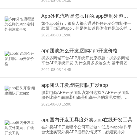
2021-08-03 14:30
意味着一定数量的消费者通过社区，社区和团购的
一些组织购买价格值低的
App外包流程是怎么样的,app定制外包注意事项
如今app盛行，很多人都会通过外包开发公司制作一
款属于自己的app，但是你知道具体流程是怎么样的
吗？App定制外包有什么需要注意的？今天应用公园
2021-08-03 15:00
小编详细和大家讲解下。
app团购怎么开发,团购app开发价格
拼多多商城平台APP系统开发原标题：拼多多商城
平台APP系统开发 为什么拼多多这么火 基于拼团，
的社交网购平台拼多多商城系统，商品丰富，价
2021-08-03 14:45
格，买得起，国内都有。还有9.9特价超值等活动，
app团队开发,组建团队开发app
服装电商APP开发团队该如何选择？APP开发团队
服务比较全面服装电商是电商平台的常见类型。软
件的制作也需要一些专业的开发技术人员或团队来
2021-08-03 15:00
完成制作一些企业或商家也在寻找一些开发团队去
制作完成一个APP软
app国内开发工具度外卖,app在线开发工具
在外卖APP开发哪个公司可以做？低成本app制作平
台快速实现外卖APP盛行的情况下，必须安排外卖
app开发 目前，外卖在许多人的生活中是不可或缺