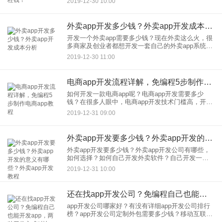
2019-12-30 10:00
模糊、着急要报价、网站和app分不清、以为app开
发和网
外卖app开发多少钱？外卖app开发成本分析
开发一个外卖app需要多少钱？现在外卖这么火，很
多商家及创业者都想开发一套自己的外卖app系统，
但是咨询多家公司，会发现外卖app的价格天差地
2019-12-30 11:00
别。同样的app，为什么价格差别这么大，该如何选
择呢？现在
电商app开发流程详解，免编程5步制作电商app教程
如何开发一款电商app呢？电商app开发需要多少
钱？在很多人眼中，电商app开发技术门槛高，开发
过程比较复杂。其实，现在普通人自己也能制作电
2019-12-31 09:00
商app了。这里为大家详细介绍一些电商app开发的
全过程，不
外卖app开发要多少钱？外卖app开发的意义有哪些？外卖app开发教程
外卖app开发要多少钱？外卖app开发公司有哪些，
如何选择？如何自己开发外卖软件？自己开发一款
外卖软件需要哪些条件？这里为大家进行详细的分
2019-12-31 10:00
析。外卖app开发的意义1、拓展线上用户：现在大
家使用外卖手机
还在找app开发公司？免编程自己也能开发app，两种开发方式对比
app开发公司哪家好？有没有详细app开发公司排行
榜？app开发公司定制外包需要多少钱？移动互联网
时代，app开发技术也实现快速发展，SaaS化免编