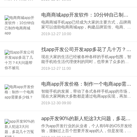
成为不少餐饮商家及创业者的选择。外卖app开发多
少钱？外卖app需
电商商城app开发软件：10分钟自己制作电商商城app
电商商城手机app已经成为大家的主要方式，品牌商
家可以借助电商商城app，构建品牌宣传、电商、会
员于一体的系统；实体零售企业可以借助电商商城
2019-12-27 10:00
app的外卖配送系统，打造线上线下联动的新零售体
系；微商开发
找app开发公司开发app多花了几十万？4大问题帮你不被坑
现在大家的生活已经被各种各样的手机app包围，智
能手机给生活代理便利的同时，也带来了众多的创
业赚钱机会。开发一款app需要多少钱？如何找到一
2019-12-27 11:00
家靠谱的app开发公司？app开发需求的旺盛也催生
了大量的a
电商app开发价格：制作一个电商app需要多少钱？
智能手机的发展，带动了各式各样手机app的市场，
现在大家网购大多数都是通过电商app实现，再加上
分销、配送等模式发展，自建电商app成为很多企业
2019-12-30 09:00
的选择，电商app开发成本大概多少？制作一个电商
app需
app开发90%的新人犯这3大问题，多花几十万冤枉钱！
作为app开发行业的从业者，个人有6年的iOS开发经
验，接触过上百个想要开发app的人，但是发现，大
家总会犯一些共同的错误，比如对个人的开发需求