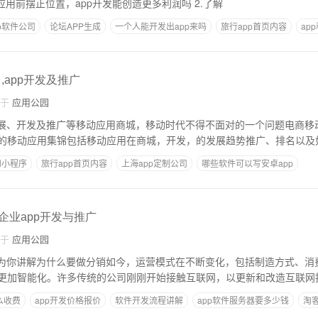
作客户 1.开发在app应用前摆正位置，app开发能创造更多利润吗 2.了解
p软件公司
论坛APP生成
一个人能开发出app来吗
旅行app首页内容
ap
要多少资金
,app开发及推广
自于
应用公园
发展、开发及推广等移动应用商城，移动时代不得不面对的一个问题电商移
和小程序
旅行app首页内容
上海app定制公司
哪些软件可以写安卓app
多久
软件赢利点方案
,企业app开发与推广
自于
应用公园
，为你讲解为什么要做分销如今，运营模式在不断变化，包括制造方式、消
更加智能化。许多传统的公司刚刚开始接触互联网，以更新和改造互联网技
么收费
app开发价格报价
软件开发流程讲解
app软件服务器要多少钱
淘