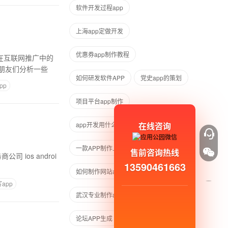
软件开发过程app
上海app定做开发
优惠券app制作教程
在互联网推广中的
朋友们分析一些
如何研发软件APP
党史app的策划
pp
项目平台app制作
在线咨询
app开发用什么技术
一款APP制作上线多久
售前咨询热线
 androi
13590461663
如何制作网站app
新手怎么做app
app
武汉专业制作app软件公司
论坛APP生成