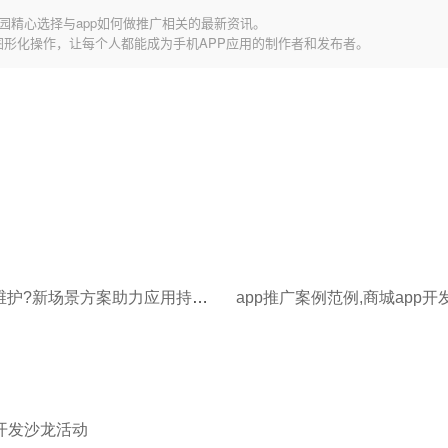
园精心选择与app如何做推广相关的最新资讯。
图形化操作，让每个人都能成为手机APP应用的制作者和发布者。
App如何维护?新场景方案助力应用持续领先!
app推广案例范例,商城app开
p开发沙龙活动