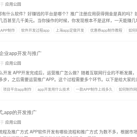
自于
应用公园
金都有什么软件？好赚钱的平台是哪个？推广注册应用获得佣金是真的吗？
几百甚至几千美元。当你操作的时候，你发现根本不是这样，一天能赚几
APP制作
软件开发过程app
上海app定做开发
优惠券app制作教程
如何
,企业app开发与推广
自于
应用公园
么开发 APP开发完成后，运营推广怎么做？随着互联网行业的不断发展，
多步，之后需要运营推广APP。这个过程需要多个环节。以下是给大家的
项目平台app制作
app开发用什么技术
一款APP制作上线多久
如何制作网
式,app的开发推广
自于
应用公园
方式 APP软件开发有哪些流程和推广方式 为数不多，根据市场需求寻找潜在的合