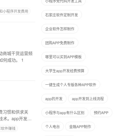
小程序免代码开发工具
p和小程序开发费用
石家庄软件定制开发
企业软件怎样制作
团购APP免费制作
动商城干货运营频
哪里可以买到APP模板
道分享了商城，完整的移动应用集锦包括移动应用在商城，开发，的发展趋势推广、排名以及如何成功。 1
大学生app开发经费预算
一键生成个人专版各种APP软件
app的开发
app开发到上线流程
费习惯和供求关
小程序与app有什么区别
预约APP
术。app开发，
个人电台
金融APP制作
客软件赚钱