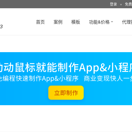
登录
●
免费
首页
案例
模板
功能&价格
代理
3