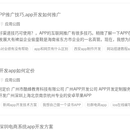
APP推广技巧,app开发如何推广
自于
应用公园
些好渠道技巧可使用？，APP的互联网推广有很多技巧。稍微了解一下APP
发展大有裨益企业偷童鞋是海南省东方市企业的一名高管。现在，我想为
p对业绩有没有帮助
app和网页有什么区别
西安app制作开发
网站搭建教程a
对居民提供服务软件从哪里获利
,开发app如何定价
自于
应用公园
价 广州市酷蜂教育科技有限公司 广州APP开发公司 APP开发定制服务商公司 ios
pp 手机软件开发广州深圳上海北京南京杭州专业的安卓苹果APP
新闻app开发技术方案
我想自己做一个读书APP
社群电商app
ios在线编写
吗
,深圳电商系统app开发方案