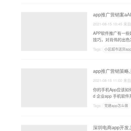
app推广营销案a
2021-08-15 10:45
来
APP软件推广有一
技巧，对肖伟的出色
Tags:
小区超市送货ap
做什么生意好赚钱
app推广营销策略
2021-08-15 11:00
来
你的手机App应该如何定
d 企业a
Tags:
党建app怎么做
没有app可以做小程序
深圳电商app开发