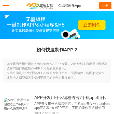
--免编程制作App
注册
如何快速制作APP？
本专题为应用公园的如何快速制作APP？专题，内容全部来自应用公园精心
选择与如何快速制作APP？相关的最新资讯。
应用公园是专业的手机APP在线开发制作平台，无需编程，纯图形化操作，
让每个人都能成为手机APP应用的制作者和发布者。
APP开发用什么编程语言?手机app用什么语言开发?
APP开发用什么编程语言，手机app开发分为android
app开发和ios APP开发，不同的操作系统所使用的
语言也有所区别，下面，就针对基于安卓和苹果系
2021-07-15 18:55