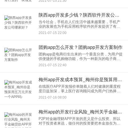
2021-07-15 21:30
务。由于人口老年化的进程
陕西app开发多少钱？陕西软件开发公司哪家好？
当今社会，手机在人们生活中越来越重要，手机产
业的发展也为手机应用程序软件的开发提供了有利
条件，人们可以通过手机应用程序软件来购物，阅
2021-07-15 22:00
读，学习，游戏等。而作为中国内陆腹地，中国地
理中心地区，陕西手机软件
团购app怎么开发？团购app开发方案制作
团购app是电商衍生出来的一个垂直分类，为用户提
供便捷的手机购物功能，作为一种新兴的电子商务
模式，通过消费者自组团购、专业团购网站和商户
2021-07-15 22:40
组织团购等方式，提高商户与消费者的讨价还价能
力，极大地提高商户对
梅州app开发成本预算_梅州你是预算用五万元开发一个APP吗-
在线医疗APP开发报价单随着人们对健康的重度程
度日益加深，掌上医疗咨询顾问成为用户们热捧的
移动应用之一。在线医疗APP开发多少钱也成为创
2021-07-16 08:00
业投资者比较关心的问题，
梅州app的开发行业风险_梅州关乎金融贷款APP开发的目前的市场状况
P2P对金融理财APP开发的意义是什么投资、所以
对于投资者来说，做任何的投资要把本金放在为数
不多要位，因为本金还在就可以重新来过，然后是