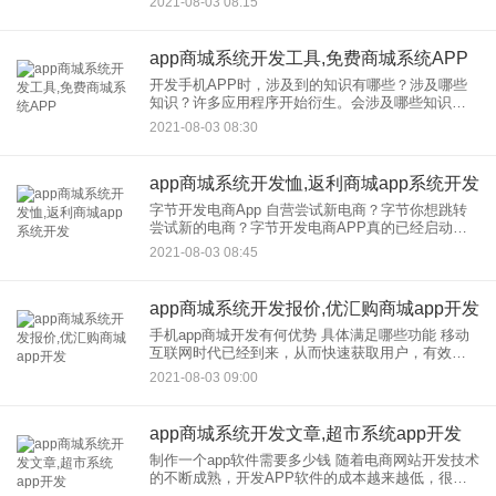
2021-08-03 08:15
这个模型分为四种类型：铜、金、银和钻石。到达
级
app商城系统开发工具,免费商城系统APP
开发手机APP时，涉及到的知识有哪些？涉及哪些
知识？许多应用程序开始衍生。会涉及哪些知识？
Mimo资讯边肖整理了以下内容，让我们一起来看看
2021-08-03 08:30
吧！一个是基于iPhone(ios)系统APP，一个是基
app商城系统开发恤,返利商城app系统开发
字节开发电商App 自营尝试新电商？字节你想跳转
尝试新的电商？字节开发电商APP真的已经启动
了，那么什么时候正式投入运营呢？其实字节跳动
2021-08-03 08:45
2021年就在电商开始创业了，但当时只是在电商探
索业务，经过几
app商城系统开发报价,优汇购商城app开发
手机app商城开发有何优势 具体满足哪些功能 移动
互联网时代已经到来，从而快速获取用户，有效提
升营销业绩。下面将为大家列出小编： 首先，可持
2021-08-03 09:00
续利用成为必然。无疑增加了产品和商家的营销能
力。这样，推
app商城系统开发文章,超市系统app开发
制作一个app软件需要多少钱 随着电商网站开发技术
的不断成熟，开发APP软件的成本越来越低，很多
商家也想自己做商城软件。那么，制作的一款应用