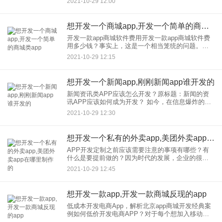
2021-10-29 12:00
对于初学者来说，没有办法下手。本文《时代财
富》总结了一些经验和方
想开发一个商城app,开发一个简单的商城类app
开发一款app商城软件费用开发一款app商城软件费
用多少钱？事实上，这是一个相当笼统的问题。关
于开发商城，的价格， app，有两个决定性因素：为
2021-10-29 12:15
数不多，架构的复杂性；第二，所需的人力和时
间。 问题
想开发一个新闻app,刚刚新闻app谁开发的
新闻资讯类APP应该怎么开发？原标题：新闻的资
讯APP应该如何成为开发？ 如今，在信息爆炸的时
代，获取信息的方式不再像看报纸或听广播那样简
2021-10-29 12:30
单。我相信在看了很多网上的新闻应用后，你也认
为新闻应用还有
想开发一个私有的外卖app,美团外卖app在哪里制作的
APP开发定制之前应该需要注意的事项有哪些？有
什么是要提前做的？因为时代的发展，企业的很多
商家都会在一定程度上受到互联网的冲击，而因为
2021-10-29 12:45
这个概念的出现，移动市场也越来越受欢迎。大多
数企业人一直很重视移动
想开发一款app,开发一款商城反现的app
低成本开发电商App，解析北京app商城开发经典案
例如何低价开发电商APP？对于每个想加入移动互
联网的企业人来说，这一定是一个必问的选择。今