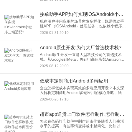
程、代码窃取、数据篡改或制作非法破解/重打包版
本的目
接单助手APP如何实现iOS/Android/小程序三端适配?
现在用户使用应用的场景愈发多样化，既需借助手
机APP（iOS/Android）处理任务，也依赖小程序进
行轻量化操作。对于接单助手APP这类工具型应用
2026-01-31 20:10
而言，三端适配已成为提升用户体验、扩大市场覆
盖的核心
Android原生开发:为何大厂首选技术栈?
Android原生开发一直是大型科技公司的首选技术
栈。从Google到Meta，再到电商巨头如Amazon，
这些企业都优先选择Android原生开发来构建高性
2025-08-12 20:00
能、用户友好的应用。那么，什么是Andro
低成本定制商用Android多端应用
企业怎样低成本实现高效的多端应用开发？本文深
入解析定制商用Android多端应用的核心策略，涵盖
半定制开发、跨平台框架、资源优化等关键技术，
2026-06-26 17:10
结合真实案例与成本对比，为企业提供可落地的低
成本开发方案，助
超市app送货上门软件怎样制作,怎样制作超市商品价格APP
怎么在条码打印软件中制作超市价签随着人们生活
水平的提高，有些事情变得越来越简化。比如以前
小店老板要背商品的价格，现在去超市购物只需要