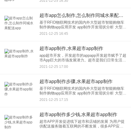
2021-12-25 16:30
直接扫码，各种标签随处可见。超市价签的应用现
在已经成为超市不可或缺的
超市app怎么制作,怎么制作同城水果配送app
基于RFID物联网技术的国内外大型超市智能购物车
制作购物app应用开发 app制作开发现状分析 大型超
市购物车 中国似乎没有大规模应用，主要有两个原
2021-12-25 16:45
因。 1.超市购物的商品，很多单价
超市app制作,水果超市app制作
app超市开发，开发超市的appapp开发超市赋予了超
市App巨大的市场发展潜力。超市是我们日常生活中
常见的消费场景之一。app开发迎合消费者和用户的
2021-12-25 17:00
需求和习惯，贴近用户生活场景的应用，为用户日
常生活
超市app制作步骤,水果超市app制作
基于RFID物联网技术的国内外大型超市智能购物车
制作购物app应用开发 app制作开发现状分析 大型超
市购物车 中国似乎没有大规模应用，主要有两个原
2021-12-25 17:15
因。 1.超市购物的商品，很多单价
超市app制作多少钱,水果超市app制作
超市APP开发促进线下超市和店铺的发展 为用户提
供配送服务随着互联网的不断发展，很多APP应用
出现在人们的生活中，给人们的生活带来了一定的