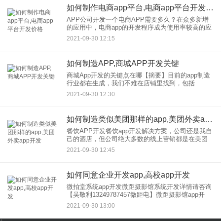
如何制作电商app平台,电商app平台开发价格
APP公司开发一个电商APP需要多久？在众多新增
的应用中，电商app的开发程序成为使用率较高的应
用之一。据统计，在美国，绝大多数B2C平台，甚至
2021-09-30 12:15
个人网店，几乎一对一，甚至一对多的推出了自己
版本的购物电
如何制造APP,商城APP开发关键
商城App开发的关键点在哪【摘要】目前的app制造
行业都在生成，我们不难在店铺里找到，包括
JD.COM商城，淘宝天猫等等。公司商城APP制造开
2021-09-30 12:30
发，商城APP开发不断涌入移动互联网市场，争取
一天一部电影
如何制造类似美团那样的app,美团外卖app开发
餐饮APP开发餐饮app开发解决方案，公司还是我自
己的酒店，但公司绝大多数的线上营销都是在美团
外卖、饿了么外卖等外卖app上创建的，这对餐饮不
2021-09-30 12:45
好。公司打造高品质，积累客户。专为餐饮制造业
设计的餐饮解决
如何同意企业开发app,高校app开发
微拍堂系统app开发微距摄影馆系统开发详情请咨询
【吴敬利13249787457微距电】微距摄影馆app开
发，微距摄影馆软件开发，微距摄影馆模式开发，
2021-09-30 13:00
微距摄影平台开发，微距摄影馆定制开发，微网、
微距摄影