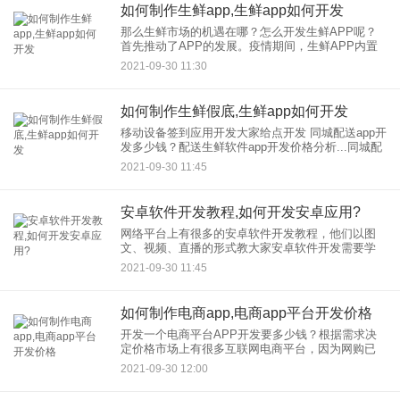
如何制作生鲜app,生鲜app如何开发
那么生鲜市场的机遇在哪？怎么开发生鲜APP呢？
首先推动了APP的发展。疫情期间，生鲜APP内置
产品销量超过快递销量。越来越多的人想在家做炉
2021-09-30 11:30
子。这些人刚好80岁。生鲜APP发展潜力无限。 生
鲜市场发
如何制作生鲜假底,生鲜app如何开发
移动设备签到应用开发大家给点开发 同城配送app开
发多少钱？配送生鲜软件app开发价格分析...同城配
送APP软件制作需要多少钱？我觉得开发是一款配
2021-09-30 11:45
送生鲜的软件，同时你可以随心所欲的点美食、鲜
花、蛋糕
安卓软件开发教程,如何开发安卓应用?
网络平台上有很多的安卓软件开发教程，他们以图
文、视频、直播的形式教大家安卓软件开发需要学
什么软件，通过这些软件如何开发安卓应用。 从零
2021-09-30 11:45
开始，要学习安卓软件开发
如何制作电商app,电商app平台开发价格
开发一个电商平台APP开发要多少钱？根据需求决
定价格市场上有很多互联网电商平台，因为网购已
经成为人们的主要购物习惯。因此，在当前的移动
2021-09-30 12:00
互联网时代，开发，电商平台开发，想要多少钱？
成为了现在很多商家关注