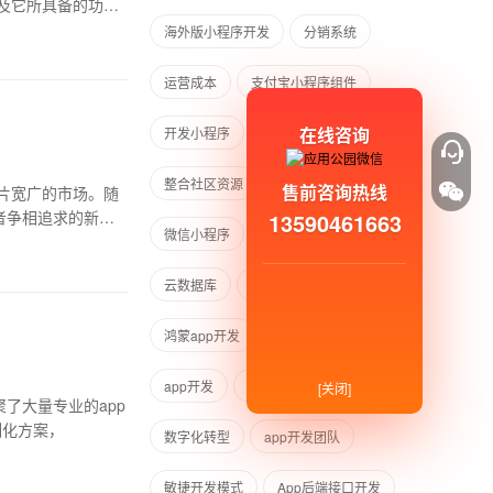
及它所具备的功能
海外版小程序开发
分销系统
运营成本
支付宝小程序组件
在线咨询
开发小程序
物业小程序开发
整合社区资源
智能门禁
售前咨询热线
片宽广的市场。随
者争相追求的新机
13590461663
微信小程序
多种数据库类型
云数据库
共享茶室小程序开发
鸿蒙app开发
华为鸿蒙系统
app开发
深圳系统app开发
[关闭]
了大量专业的app
制化方案，
数字化转型
app开发团队
敏捷开发模式
App后端接口开发