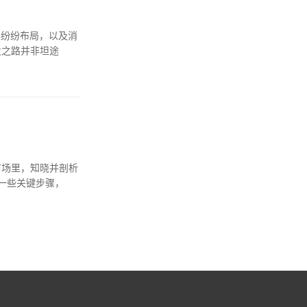
的纷纷布局，以及消
发之路并非坦途
市场里，知晓并剖析
一些关键步骤，