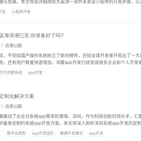
播与发展。本文将会详细地给大家讲一讲共享茶室小程序的开发步骤，以
开发
小程序开发
:蓝海浪潮已至,你准备好了吗?
自于
应用公园
现，不但给国产操作系统树立了新的榜样，还给全球开发者开拓出了一大
熟，还有用户数量快速增加，鸿蒙app开发已经变成很多企业和个人开发
华为鸿蒙系统
app开发
:定制化解决方案
自于
应用公园
展推动了企业对系统app需求的激增。深圳，作为科技创新的领头羊，汇聚
供量身定制的系统app开发方案。本文将深入剖析深圳系统app开发的定
发
数字化转型
app开发团队
敏捷开发模式
app开发