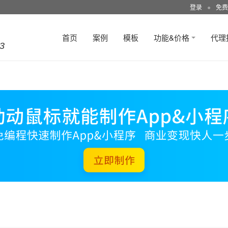
登录
●
免费
首页
案例
模板
功能&价格
代理
3