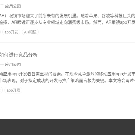
自于
应用公园
AR）眼镜市场迎来了前所未有的发展机遇。随着苹果、谷歌等科技巨头
追捧，AR眼镜正逐步从专业领域走向消费级市场。然而，AR眼镜app开
app开发
AR眼镜
:如何进行竞品分析
自于
应用公园
动应用app开发者皆需重视的要素。在现今竞争激烈的移动应用app开发
市场表现，对于拟定成功的开发与推广策略而言极为关键。本文将会阐述
发
app开发