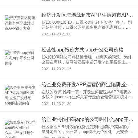
朋友圈的步数也成了习惯。 随着人们生活水平的
经济开发区海港源超市APP,生活超市APP设计方案
从10: 00到10: 10，口罩公园已经下架半年多了。刚
开始的时候，口罩公园的很多用户都无家可归，寻
找可以替代口罩公园的产品。边肖作为口罩公园的
2021-11-23 21:00
老用户，也经历了这段黑暗时期。幸运的是，上帝
帮助那些自
经营性app报价方式,app开发公司价格
10-1010网站公司科技近发现一些商家的问题。为什
么要在商城，建网站还要申请开发？如果要跟上移
动互联网的发展，就不能选一个吗？开发APP和商
2021-11-23 21:15
城网站的报价肯定很贵，为什么呢？ 其实不管是建
商城还是
给企业免费开发APP运营的商业陷阱,企业开发移动app的主要内容
在线的老师 推荐一下：开发生鲜配送类APP需要多
少钱？ jasonzzq 生鲜只有专业的仓储管理系统才能
获得传统农产品行业从业者的强烈系统性反对。与
2021-11-23 21:30
传统的运营商模式相比，同规模的食品仓库利用专
业的
给企业制作扫码app的公司叫什么,app开发注册什么企业
社区物业APP开发的优势是定制根据客户实际需求
量身定制的，比开发，app模板更个性化、更安全、
更可靠毕竟APP开发、公司主要是模板，开发、公