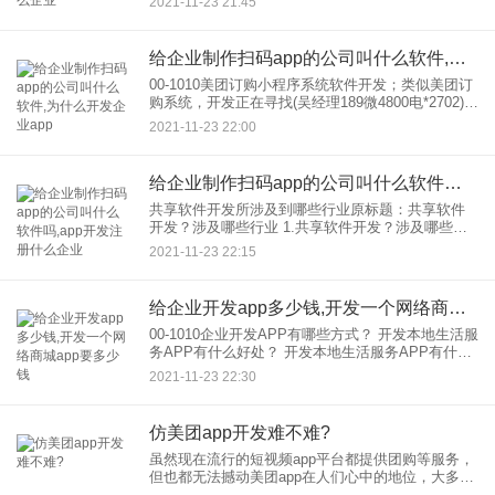
2021-11-23 21:45
司专业提供定制和开发中的APP服务需要专业的技
术团队开发团队
给企业制作扫码app的公司叫什么软件,为什么开发企业app
00-1010美团订购小程序系统软件开发；类似美团订
购系统，开发正在寻找(吴经理189微4800电*2702)，
类似美团外卖系统的美团订购软件开发；开发；外
2021-11-23 22:00
卖软件开发；订购系统开发；订购软件开发；类似
给企业制作扫码app的公司叫什么软件吗,app开发注册什么企业
共享软件开发所涉及到哪些行业原标题：共享软件
开发？涉及哪些行业 1.共享软件开发？涉及哪些行
业 1.服务业：例如，分享知识、技能、预约，等。
2021-11-23 22:15
使服务具有更高的价值。 2.餐饮业：比如共
给企业开发app多少钱,开发一个网络商城app要多少钱
00-1010企业开发APP有哪些方式？ 开发本地生活服
务APP有什么好处？ 开发本地生活服务APP有什么
好处？1.提升产品的口碑和知名度。消费者使用移动
2021-11-23 22:30
互联网联系企业车主企业，通过企业
仿美团app开发难不难?
虽然现在流行的短视频app平台都提供团购等服务，
但也都无法撼动美团app在人们心中的地位，大多数
人订餐、订酒店、订票等还是会选择美团app，那么