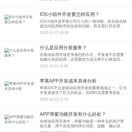
而加速了应用开发的过程。在这篇文章中，我们将
讨论手机端UI框架在开
IOS小组件开发要怎样应用？
iOS小组件是苹果公司引入的一项功能，旨在提供快
速访问应用程序的信息和功能，而无需打开应用本
身。这个功能允许用户在主屏幕上放置可自定义的
2023-10-22 10:30
小组件，以便随时查看天气、日历、新闻、健康数
据等内容。本文将探讨
什么是应用分发服务？
在移动应用市场竞争激烈的今天，开发者不仅需要
创建出色的应用，还需要想方设法将它们推送到用
户手中。这就是应用分发服务的价值所在。本文将
2023-10-22 11:00
介绍应用分发服务的概念、作用以及为何它对开发
者和企业如此重要。
苹果APP开发成本具体分析
苹果iOS平台是移动应用开发的重要领域之一，它为
开发者提供了巨大的机会，但同时也需要考虑各种
成本。在这篇文章中，我们将详细分析苹果APP开
2023-10-22 11:30
发的成本，了解开发者可能面临的各种费用和支
出。
APP弹窗功能开发有什么好处？
在移动应用开发中，弹窗功能是一种常见的用户界
面元素，用于在应用内弹出消息、提醒、确认或其
他信息。这个功能在许多应用中得到广泛应用，因