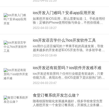
2022-04-02 22:20
工作上的机遇，但是编程入门自学难不难呢？今天
应用公园小编和大家讲解下
ios开发入门难吗？安卓app应用开发
如果想开发iOS应用，那么需要知道: 1、手机使用经
验：足够的iPhone使用经验与体会，不然你很难与
产品经理和设计人员有效沟通； 2、语言基础：
2022-04-03 19:27
Objective-C语言、
ios开发语言学什么?ios开发软件工具
ios用什么语言编写的？苹果手机的高速发展，导致
越来越多的开发者进军iOS开发市场。许多初学者想
学习iOS开发根本无从下手，尤其是开发所需要的编
2022-04-03 19:49
程语言。今天普及一下iOS开发所需要的语言吧。
ios开发还有前景吗？ios软件开发难不难
ios开发还有前景吗？任何行业都是有前途的，只要
你能力高，表现出色，但iOS是眼下是比较热门的开
发，从行业前景看，iOS开发比较有前途，像苹果的
2022-04-03 23:47
appstore平台，也使开发者获益颇丰，待遇自然不在
话
食堂订餐系统开发怎么做？
随着校园智能化发展越来越好，很多学校食堂负责
人都想开发一个食堂订餐系统，开展线上业务赚
钱，尤其是高校，校园人群比较集中，大学生更具