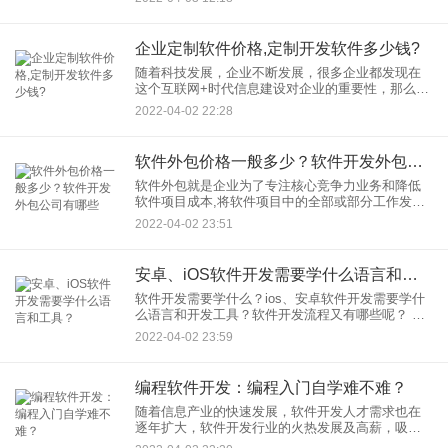
南京消
企业定制软件价格,定制开发软件多少钱?
随着科技发展，企业不断发展，很多企业都发现在
这个互联网+时代信息建设对企业的重要性，那么信
息化建设就离不开软件，提高企业工作效率能够有
2022-04-02 22:28
效降低企业开销，加大管理力度也能有效提升企业
质量，企业信息化建设必
软件外包价格一般多少？软件开发外包公司有哪些
软件外包就是企业为了专注核心竞争力业务和降低
软件项目成本,将软件项目中的全部或部分工作发包
给提供外包服务的企业完成的软件需求活动。现在
2022-04-02 23:51
业务流程外包(BPO)已经成为外包服务新的发展趋
势,在未来几年内将
安卓、iOS软件开发需要学什么语言和工具？
软件开发需要学什么？ios、安卓软件开发需要学什
么语言和开发工具？软件开发流程又有哪些呢？ 为
数不多、程序相关 如果想成为android应用开发者
2022-04-02 23:59
编程软件开发：编程入门自学难不难？
随着信息产业的快速发展，软件开发人才需求也在
逐年扩大，软件开发行业的火热发展及高薪，吸引
了很多人的目光，不少人都想自学编程开发，寻求