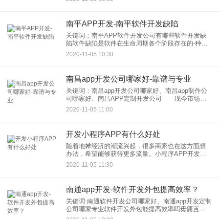
多人都想做一个类似于抖音短视频App的话，那对于
短视频App的开
南平APP开发-南平软件开发缺陷
关键词：南平APP软件开发公司有哪些软件开发缺
陷软件缺陷是软件在生命周期各个阶段存在的-种不
满足给定需求性的问题。通常，可以从以下5个规则
2020-11-05 10:30
来判别出现的问题是否是软件缺陷:(1)软件未实现说
明书要求的功
南昌app开发公司哪家好-靠谱与专业
关键词：南昌app开发公司哪家好、南昌app制作公
司哪家好、南昌APP定制开发公司 现今市场上
有众多的APP开发商，但质量却良莠不齐。一家优
2020-11-05 11:00
秀的软件开发公司能让您的企业产品如鱼得水，增
加曝光率，从而
开发小程序APP有什么好处
随着地摊经济的潮流兴起，很多商家也在这方面想
办法，希望能够获得更多流量。小程序APP开发能
让用户享受销售佣金提成，无需要操心进货、备货
2020-11-05 11:30
以及发票的问题，一键查看今日收入以及销售分析
报表也十分简单，能满足
南通app开发-软件开发外包提高效率？
关键词:南通软件开发公司哪家好、南通app开发定制
公司哪家专业软件开发外包能提高效率吗毋庸置
疑，南通软件开发外包服务的存在肯定有降低成本