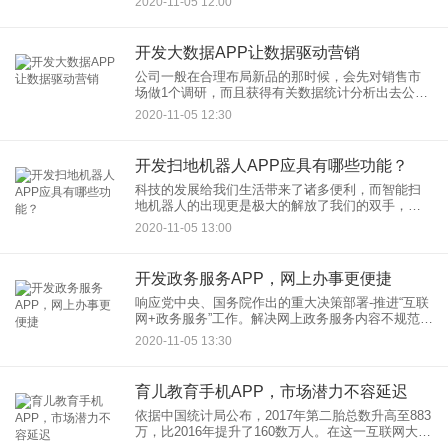
2020-11-05 12:00
的考虑因素在内，但是成本降低仅仅是离岸软件开
发外包发生的起因，有
开发大数据APP让数据驱动营销
公司一般在合理布局新品的那时候，会先对销售市
场做1个调研，而且获得有关数据统计分析出去公司
潜在用户喜爱什么物品。以便协助到这种公司迅速
2020-11-05 12:30
梳理这种统计数据，互联网大数据APP隆重登场。
许多公司不可或缺互联
开发扫地机器人APP应具有哪些功能？
科技的发展给我们生活带来了诸多便利，而智能扫
地机器人的出现更是极大的解放了我们的双手，让
我们有更多的时间来享受生活。智能扫地机器人是
2020-11-05 13:00
智能硬件技术与软件技术相结合的产物，仅通过一
部手机，能控制扫地机器人
开发政务服务APP，网上办事更便捷
响应党中央、国务院作出的重大决策部署-推进“互联
网+政务服务”工作。解决网上政务服务内容不规范、
服务不便捷，网上政务服务平台不互通、数据不共
2020-11-05 13:30
享，线上线下联通不畅，政务服务的标准化规范化
程度不够高等问题
育儿教育手机APP，市场潜力不容延迟
依据中国统计局公布，2017年第二胎总数升高至883
万，比2016年提升了160数万人。在这一互联网大数
据前提条件下，人们见到许多以母亲为行为主体的