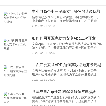
必须严肃对待的重要工作。无障碍设计正是为解决
此问题而诞生的，它要求开
中小电商企业开发新零售APP的诸多优势
新零售已然成为电商行业转型升级的关键指向。于
中小电商企业而言，研发新零售APP，不单是迎合
市场趋势的必定作为，更是增强竞争力、拓宽市场
2025-02-21 18:50
份额的重要举措。结合当下最新的数据以及成功的
范例，本文将会细致地研
如何利用开源库助力安卓App二次开发
安卓App二次开发，已成为提升产品功能以及用户体
验的关键途径。开源库作为开发者社区的宝贵资
源，为安卓App二次开发，提供了丰富的工具和模
2025-02-21 19:05
块。本文将深入探讨，如何利用这些开源库，并且
结合最新数据与实用案
二次开发安卓APP:如何高效缩短开发周期
在当今快节奏的市场环境中，快速推出功能完善、
用户体验良好的安卓应用成为了众多开发者的追
求。二次开发作为一种高效的开发策略，通过在已
2025-02-21 19:20
有应用的基础上进行定制和优化，能够显著缩短开
发周期。本文将深入探讨二次
共享充电App开发:破解新能源充电焦虑
在新能源汽车产业蓬勃发展的今天，越来越多的消
费者，轻松愉快地选择绿色出行，他们摒弃了传统
燃油车，转而投向新能源汽车的怀抱，并且这种趋