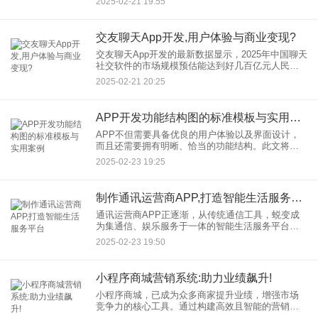
2025-02-21 19:55
势愈发明显。不过充电难充电慢充电桩分布不均等
问题却成为了新能源车主的
交友聊天App开发,用户体验与商业变现?
交友聊天App开发的最新数据显示，2025年中国聊天
社交软件的市场规模预估能达到好几百亿元人民
币，这个时候全球用户数量会突破15亿那么多。这
2025-02-21 20:25
既展现了社交软件市场蕴藏着极大的潜力，又表明
用户需求在持续地
APP开发功能结构图的标准模板与实用案例
APP不但需要具备优良的用户体验以及界面设计，
而且还需要拥有明晰、恰当的功能结构。此文将会
阐述APP开发功能结构图的标准模板，与此同时结
2025-02-23 19:25
合最新的数据与实用的成功案例，给您提供具有价
值的参照。
制作通讯运营商APP,打造智能生活服务平台
通讯运营商APP正逐渐，从传统通信工具，蜕变成
为集通信、娱乐服务于一体的智能生活服务平台。
本文将深入，探讨如何精心制作通讯运营商APP，
2025-02-23 19:50
并且结合最新数据与成功案例，展示其如何成为用
户生活中不可或缺的，
小程序商城营销系统:助力业绩飙升!
小程序商城，已成为众多商家提升业绩，增强市场
竞争力的核心工具。通过构建高效且智能的营销系
统，小程序商城不但打破了传统销售模式的局限，