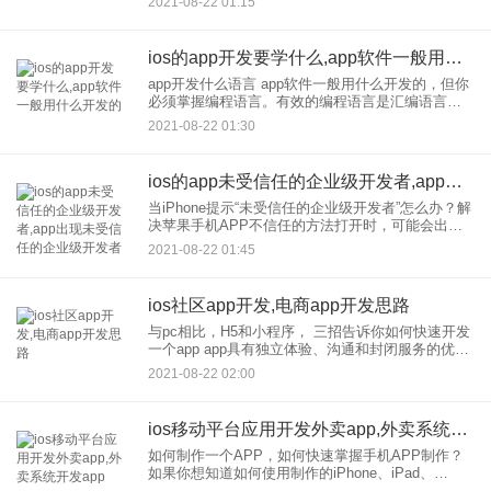
2021-08-22 01:15
术； 服务器技术
ios的app开发要学什么,app软件一般用什么开发的
app开发什么语言 app软件一般用什么开发的，但你
必须掌握编程语言。有效的编程语言是汇编语言。
当然，这也是一门难学的语言，可移植性很差。只
2021-08-22 01:30
能针对特定的CPU或MCU进行编程；在高级语言
中，效率较高的
ios的app未受信任的企业级开发者,app出现未受信任的企业级开发者
当iPhone提示“未受信任的企业级开发者”怎么办？解
决苹果手机APP不信任的方法打开时，可能会出
现“不受信任的企业开发"”提示。我该怎么办？相信
2021-08-22 01:45
很多朋友都遇到过这样的情况，希望对大家有所帮
助！那么打
ios社区app开发,电商app开发思路
与pc相比，H5和小程序， 三招告诉你如何快速开发
一个app app具有独立体验、沟通和封闭服务的优
势。如果你想尽可能多地玩用户流程和时间，App是
2021-08-22 02:00
较好的产品形式。有一次在2021年，当小程序被传
言要
ios移动平台应用开发外卖app,外卖系统开发app
如何制作一个APP，如何快速掌握手机APP制作？
如果你想知道如何使用制作的iPhone、iPad、
Android或Windows应用程序，以下app制作教程将