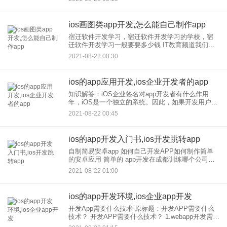
电商，生鲜主要从事线上和物流比赛，而商场的主
流是
ios画图类app开发,怎么能自己制作app
宿迁软件开发学习，宿迁软件开发学习的学校，宿
迁软件开发学习一般要要多少钱 IT教育频道我们的
交易所是以软件为基础的，日常生活中几乎每一个
2021-08-22 00:30
设备都包括软件部门。基于软件的绘图表单在重绘
视图时需要以下两
ios的app应用开发,ios企业开发者的app
知识解答：iOS企业签名对app开发者有什么作用
年，iOS是一个独立的系统。因此，如果开发用户需
要上传自己的应用程序，他们必须通过苹果的官方
2021-08-22 00:45
审查，然后才能将其放在应用商店上。把它们放在
AppStore
ios的app开发入门书,ios开发跳转app
自制简易安卓app 如何自己开发APP如何制作简单
的安卓应用 简单的 app开发在成都训练哪个公司？
以上两个方向是APP开发，的主流但是作为学生，
2021-08-22 01:00
建议你选择就业压力小、需
ios的app开发环境,ios企业app开发
开发App需要什么技术 原标题：开发APP需要什么
技术？ 开发APP需要什么技术？ 1.webapp开发需要
什么技术？ UI布局采用的还是5、CSS3、Java技