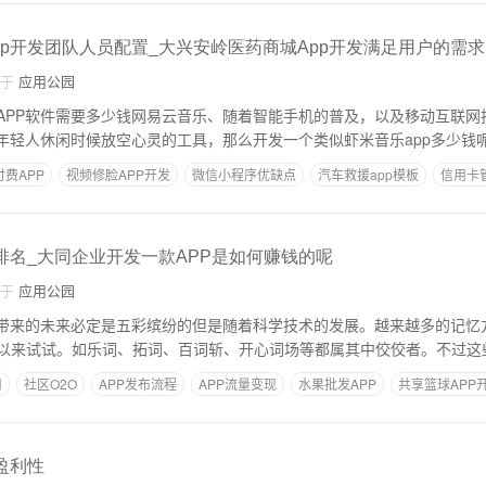
pp开发团队人员配置_大兴安岭医药商城App开发满足用户的需求
自于
应用公园
APP软件需要多少钱网易云音乐、随着智能手机的普及，以及移动互联网
年轻人休闲时候放空心灵的工具，那么开发一个类似虾米音乐app多少钱呢
费APP
视频修脸APP开发
微信小程序优缺点
汽车救援app模板
信用卡
业排名_大同企业开发一款APP是如何赚钱的呢
自于
应用公园
发带来的未来必定是五彩缤纷的但是随着科学技术的发展。越来越多的记忆
以来试试。如乐词、拓词、百词斩、开心词场等都属其中佼佼者。不过这
用
社区O2O
APP发布流程
APP流量变现
水果批发APP
共享篮球APP
盈利性