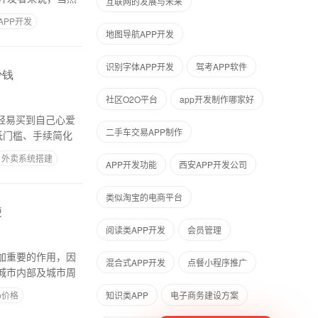
互联网的发展与未来
APP开发
地图导航APP开发
识别字体APP开发
驾考APP软件
少钱
社区O2O平台
app开发制作哪家好
轻易买到自己心爱
二手车交易APP制作
低门槛、手续简化
外卖系统搭建
APP开发功能
西安APP开发公司
类似淘宝的电商平台
便
阅读类APP开发
会员管理
加重要的作用，因
混合式APP开发
点餐小程序推广
城市内部及城市周
p价格
知识类APP
电子商务建设方案