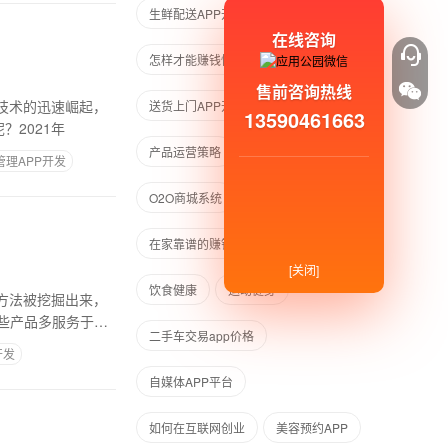
生鲜配送APP开发价格
在线咨询
怎样才能赚钱快
售前咨询热线
技术的迅速崛起，
送货上门APP开发
APP价格
13590461663
？2021年
产品运营策略
药品搜索
管理APP开发
O2O商城系统
卖软件的平台
在家靠谱的赚钱方法
食品供应链
[关闭]
饮食健康
运动健身
方法被挖掘出来，
些产品多服务于短
二手车交易app价格
开发
自媒体APP平台
如何在互联网创业
美容预约APP