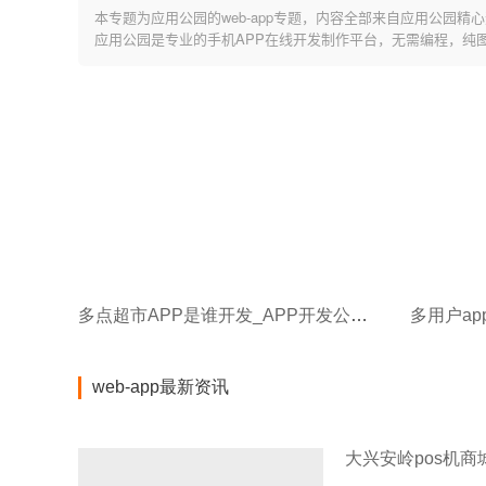
本专题为应用公园的web-app专题，内容全部来自应用公园精心选
应用公园是专业的手机APP在线开发制作平台，无需编程，纯
多点超市APP是谁开发_APP开发公司认为技术是无人超市发展大的门槛
web-app最新资讯
大兴安岭pos机商