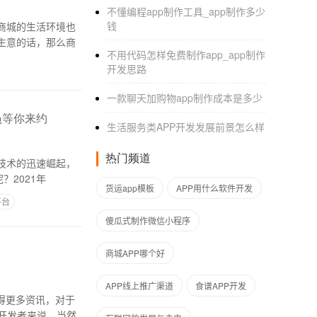
不懂编程app制作工具_app制作多少
钱
商城的生活环境也
生意的话，那么商
不用代码怎样免费制作app_app制作
开发思路
一款聊天加购物app制作成本是多少
员等你来约
生活服务类APP开发发展前景怎么样
热门频道
技术的迅速崛起，
？2021年
货运app模板
APP用什么软件开发
平台
傻瓜式制作微信小程序
商城APP哪个好
APP线上推广渠道
食谱APP开发
得更多资讯，对于
开发者来说，当然