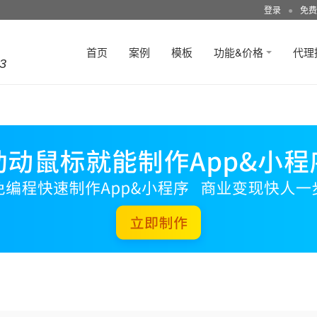
登录
●
免费
首页
案例
模板
功能&价格
代理
3