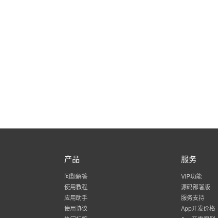
产品
服务
问题解答
VIP功能
使用教程
源码部署版
应用助手
服务支持
使用协议
App开发价格