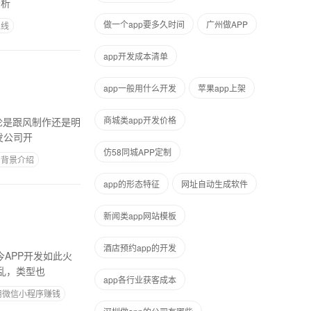
分析
做一个app要多久时间
广州做APP
上线
app开发成本清单
app一般用什么开发
苹果app上架
商城类app开发价格
论是跟风制作还是明
发公司开
仿58同城APP定制
目背景介绍
app的形态特征
网址自动生成软件
新闻类app网站模板
酒店预约app的开发
今APP开发如此火
乱，类型也
app各行业获客成本
用微信小程序赚钱