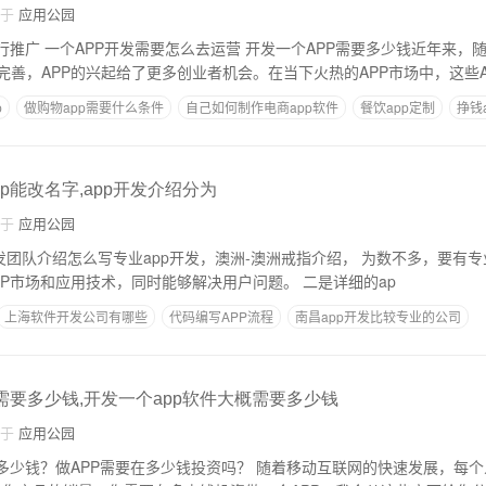
自于
应用公园
行推广 一个APP开发需要怎么去运营 开发一个APP需要多少钱近年来，
完善，APP的兴起给了更多创业者机会。在当下火热的APP市场中，这些A
p
做购物app需要什么条件
自己如何制作电商app软件
餐饮app定制
挣钱a
么流程
p能改名字,app开发介绍分为
自于
应用公园
介绍怎么写专业app开发，澳洲-澳洲戒指介绍， 为数不多，要有专业的APP开发团
队，要了解和掌握APP市场和应用技术，同时能够解决用户问题。 二是详细的ap
上海软件开发公司有哪些
代码编写APP流程
南昌app开发比较专业的公司
统要多少钱
AP软件开发流程
需要多少钱,开发一个app软件大概需要多少钱
自于
应用公园
需要在多少钱投资吗？ 随着移动互联网的快速发展，每个人都想制作自己的