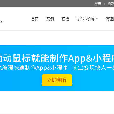
登录
●
免费
首页
案例
模板
功能&价格
代理
3