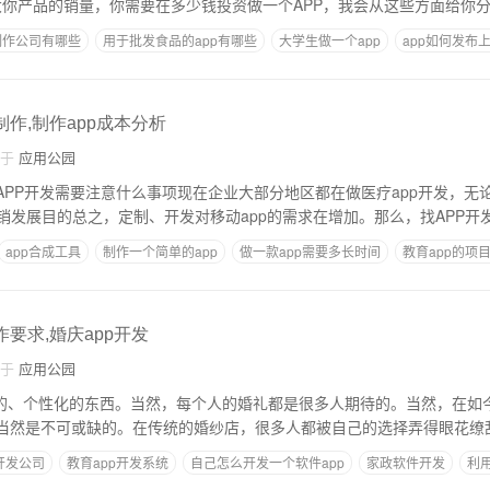
扩大你产品的销量，你需要在多少钱投资做一个APP，我会从这些方面给你
制作公司有哪些
用于批发食品的app有哪些
大学生做一个app
app如何发布
怎样制作软件
制作,制作app成本分析
自于
应用公园
疗APP开发需要注意什么事项现在企业大部分地区都在做医疗app开发，无
销发展目的总之，定制、开发对移动app的需求在增加。那么，找APP开
app合成工具
制作一个简单的app
做一款app需要多长时间
教育app的项
人才
作要求,婚庆app开发
自于
应用公园
特别的、个性化的东西。当然，每个人的婚礼都是很多人期待的。当然，在如
发当然是不可或缺的。在传统的婚纱店，很多人都被自己的选择弄得眼花缭
开发公司
教育app开发系统
自己怎么开发一个软件app
家政软件开发
利