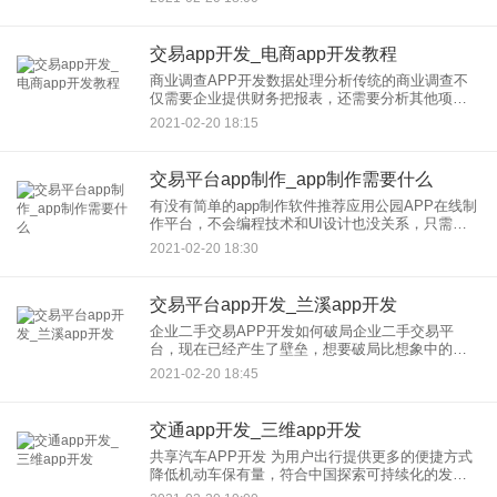
具体需求分析——UI制作（这又分平面设计图纸、
交互
交易app开发_电商app开发教程
商业调查APP开发数据处理分析传统的商业调查不
仅需要企业提供财务把报表，还需要分析其他项
目，效率并不高，企业数据处理分析存在难度。尝
2021-02-20 18:15
试分析出人群以及属性，抓住市场的特点。 商业调
查APP开发处理数据的
交易平台app制作_app制作需要什么
有没有简单的app制作软件推荐应用公园APP在线制
作平台，不会编程技术和UI设计也没关系，只需要
通过应用公园制作平台，选择合适的模板，添加素
2021-02-20 18:30
材，图文操作方式，傻瓜而便捷，非常适合零基础
的开发者们自己动
交易平台app开发_兰溪app开发
企业二手交易APP开发如何破局企业二手交易平
台，现在已经产生了壁垒，想要破局比想象中的要
难。二手交易APP开发需要从比较比较全面角度考
2021-02-20 18:45
虑，不仅需要从原则入手，还需要平台用具备创造
性的思维来推进。服务好
交通app开发_三维app开发
共享汽车APP开发 为用户出行提供更多的便捷方式
降低机动车保有量，符合中国探索可持续化的发展
方向。针对当前道路交通体系的因素以及用户对于