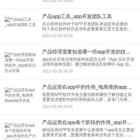
2021-02-20 19:00
出行方面的诸多需求， 1、汽车能带给用户出行
更多的便捷 对于
产品app工具_app开发团队工具
办公协作软件对于APP开发团队来说是有必要的
吗？办公协作软件是否有必要要看它是不是真的对
工作有所帮助，如果现有的工具已经能满足需求
2021-02-20 19:15
了，那就没有必要再下载一个新的软件了。像APP
开发团队，需要的是做好产
产品经理需要知道哪一些app开发的技术_app的后台怎么开发
app后台开发运维和架构实践怎么样《App 后台开发
运维和架构实践》通过阐述移动互联网中 App 后台
开发的特点，梳理了 App 后台开发中会遇到的各个
2021-02-20 19:30
技术点，给出了生产环境常用软件的实战运维经验
总结
产品运营在app中的作用_电商类的app软件开发
母婴类APP软件开发主要功能有哪些了解功能之前
需要先清楚软件的作用和面向人群，是专门为孕
妇、准妈妈打造的育儿等服务为一体的资讯商城类
2021-02-20 19:45
型的移动平台。功能详解：注册用户可以在该平台
上添加育儿提醒；产品平台
产品运营在app各个阶段的作用_app开发的生产计划怎么写
移动应用APP安全需要什么来保障？app安全主要还
是要靠开发者，普通消费者基本没有这个意识，要
修改权限啊这些一般人都不会的。APP开发者在开