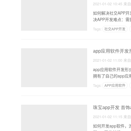
2021-01-02 10:45
来
如何解决社交APP
决APP开发难点：
Tags:
社交APP开发
app应用软件开
2021-01-02 11:00
来
app应用软件开发形
拥有了自己的app
Tags:
APP应用软件
珠宝app开发 首
2021-01-02 11:15
来
如何开发app软件，