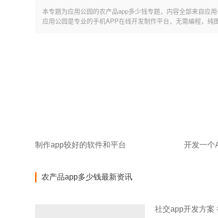
本专题为应用公园的农产品app多少钱专题，内容全部来自应用
应用公园是专业的手机APP在线开发制作平台，无需编程，纯
制作app较好的软件和平台
开发一个
农产品app多少钱最新资讯
社交app开发方案