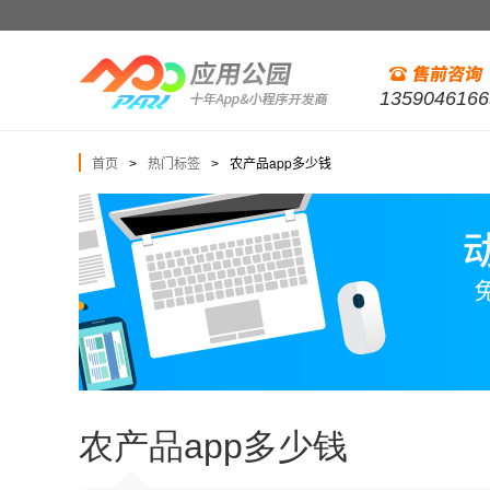
1359046166
首页
热门标签
农产品app多少钱
>
>
农产品app多少钱