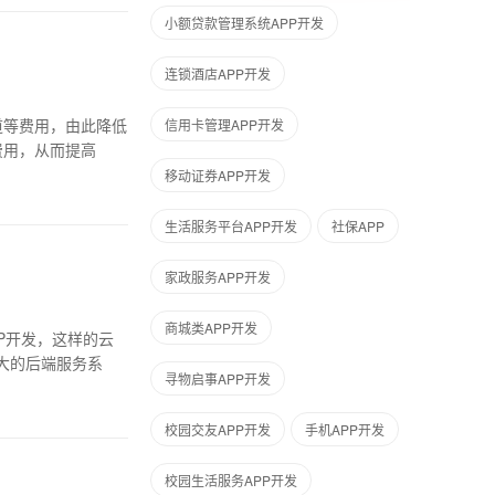
小额贷款管理系统APP开发
连锁酒店APP开发
道等费用，由此降低
信用卡管理APP开发
费用，从而提高
移动证券APP开发
生活服务平台APP开发
社保APP
家政服务APP开发
商城类APP开发
P开发，这样的云
大的后端服务系
寻物启事APP开发
校园交友APP开发
手机APP开发
校园生活服务APP开发