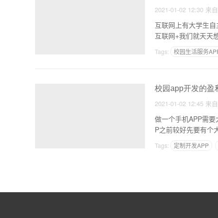
2021-01-02 12:30
来
互联网上有大学生自
互联网+我们就天天
创
Tags:
校园生活服务AP
校园app开发的盈
2021-01-02 12:45
来
做一个手机APP需
P之前较好先要有个
Tags:
定制开发APP