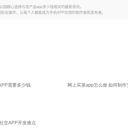
公园精心选择与农产品app多少钱相关的最新资讯。
图形化操作，让每个人都能成为手机APP应用的制作者和发布者。
APP需要多少钱
网上买菜app怎么做 如何制作
 社交APP开发难点