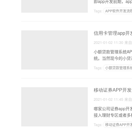
即app开发前期，a
Tags:
APP软件开发流
信用卡管理app开
2021-01-02 11:30
来
小额贷款管理系统A
统。当然现今的小贷
贷
Tags:
小额贷款管理系统
移动证券APP开
2021-01-02 11:45
来
哪家公司证券app
接入理财专区或者多
Tags:
移动证券APP开