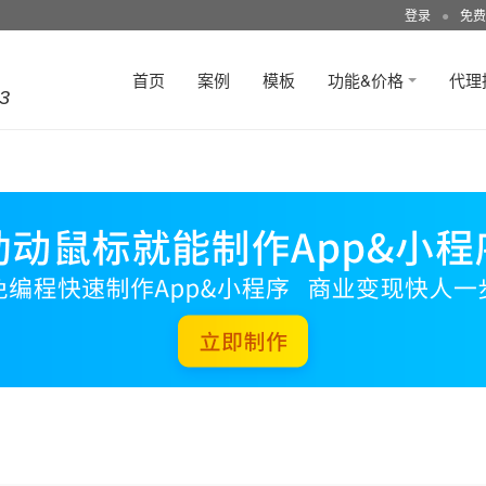
登录
●
免费
首页
案例
模板
功能&价格
代理
3