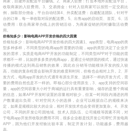
商家，自建外卖配送平台赚钱。2、商家入驻费：打造本地外卖配送平台，
收取商家的入驻费用。3、交易佣金：针对入驻商家可以按照一定交易比
例，抽取部分佣金，平台自动结算4、外卖配送费：自建配送团队，针对平
台的订单，每一单收取对应的配送费。5、出售app的启动页、首页、6、活
动费用：联合商家举办线上的营销活动，为商家促销的同时赚取活动费
用。
价格知多少：影响电商APP开发价格的四大因素
价格知多少：影响电商APP开发价格的四大因素1、app类型，电商app的类
型多种多样，不同类型的电商app所需要的功能，app的类型决定了企业开
发的需求，实质是电商APP开发的功能制定，不同类型APP对于功能的需
求都不一样，比如拼多多类的电商app，是通过分销拼团的模式，通过快速
传播的模式达到商品销售的效果，因此在分销等功能模块开发的投入较
高，功能的复杂程度会影响开发的难度和时间，价格也会相对上升。2、开
发方式，电商app开发的方式通常有原生开发、选择不一样的开发方式，需
要的费用自然也是不一样的。即核心部分使用原生，3、app支持的空间容
量，app的空间容量大小对于商城的运行具有重要影响，储存的是整个商城
的信息，如果APP开发时设置的容量相对较少，但某一时间段内涌进的用
户数量超出负荷，针对空间大小的选择，企业可以根据自己的规模来决
定，如果是规模比较大的企业，相对开发技术也会变得更加复杂。4、开发
公司，不同的开发公司因地域、技术人员队伍、公司规模等因素不同，对
于电商app开发所收取的费用不同，很多企业都是找开发公司帮忙开发电商
APP，因为他们开发经验比较丰富，制定开发计划，功能越多，费用越
高。