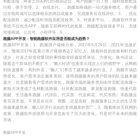
和配送端，两者之间实时LBS模拟定位，商户跑腿一目了然，随时观察配送
行程，便于管理。2、在线支付。，跑腿加商城的一站式服务模式，用户通
过在线商城可以选择相应的商品或服务，完成服务后在线评价。3、，优化
配送路程，减少配送时间提高配送效率。4、对接多平台。，跑腿软件开发
系统不仅包含APP，随着互联网时代的发展，跑腿配送链接多平台，无缝
对接商城、公总号、小程序等，5、，
跑腿APP开发：智能跑腿软件应用是否能成为趋势？
跑腿APP开发：1、跑腿用户规模分析，2017年9月29日，2021年迅速扩
大，预测2017年底累计用户规模将达2.92亿人。随着科技的发展和时代的
进步，许多之前觉得繁琐的事情都变得越发简单化、方便化。换句话说，
随着这个群体的不断扩大，“懒人经济”也逐渐出现在人们的视野中，从网购
到快递服务，再到外卖，“懒人”们养活了越来越多的行业。2、跑腿市场趋
势变化，客户需求决定服务类别，使用跑腿服务的用户群体的队伍越来越
庞大，但是随着客户需求的变化，跑腿市场的服务类别由外卖配送跑腿一
家独大演变成了生鲜配送跑腿、社区配送跑腿、家居配送跑腿、快递代取
跑腿、生活服务跑腿（代排队、代买票、代送鲜花、代买东西）等跑腿业
务百花齐放。不管是在社区、商圈，还是高校，跑腿服务让大众的生活变
得越来越简单，懒人经济行业由此变得越发的宽广，3、随着移动互联网的
发展，跑腿软件的使用与开发也发生了巨大的变化。可是对于未来的跑腿
市场，
跑腿APP开发