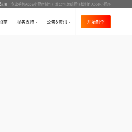
注册
专业手机App&小程序制作开发公司,免编程轻松制作App&小程序
招商
服务支持
公告&资讯
开始制作