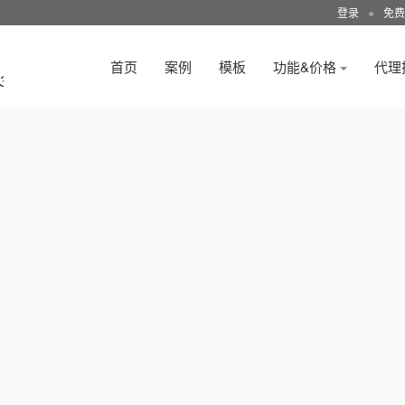
登录
●
免费
首页
案例
模板
功能&价格
代理
3