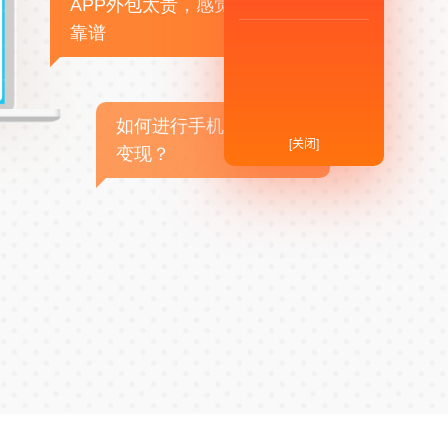
APP外包太贵，感觉不
靠谱
如何进行手机APP商业
[关闭]
变现？