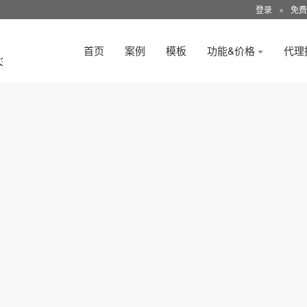
登录
●
免费
首页
案例
模板
功能&价格
代理
3