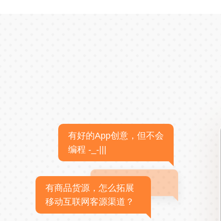
有好的App创意，但不会
编程 -_-|||
有商品货源，怎么拓展
移动互联网客源渠道？