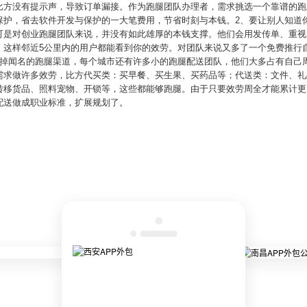
比方没有提示声，导致订单漏接。作为跑腿团队办理者，需求挑选一个靠谱的跑
保护，省去软件开发与保护的一大笔费用，节省时刻与本钱。2、要让别人知道
可是对创业跑腿团队来说，并没有如此雄厚的本钱支撑。他们会用发传单、重视
。这样邻近5公里内的用户都能看到你的效劳。对团队来说又多了一个免费推行
除掉闻名的跑腿渠道，每个城市还有许多小的跑腿配送团队，他们大多占有自己
需求做许多效劳，比方代买类：买早餐、买生果、买药品等；代送类：文件、礼
转移货品、照料宠物、开锁等，这些都能够跑腿。由于只要效劳周全才能累计更
配送做成职业标准，扩展规划了。