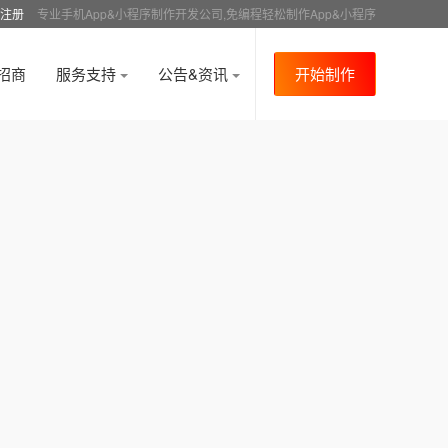
注册
专业手机App&小程序制作开发公司,免编程轻松制作App&小程序
招商
服务支持
公告&资讯
开始制作