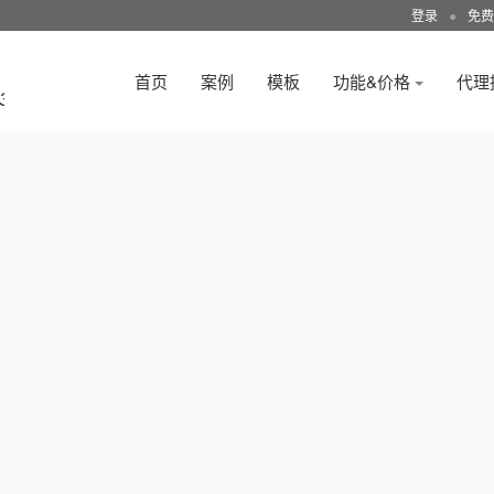
登录
●
免费
首页
案例
模板
功能&价格
代理
3