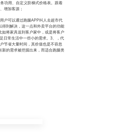
事务功用、自定义阶梯式价格表。跟着
5、增加客源；
，用户可以通过跑腿APP叫人去超市代
以得到解决，这一点和外卖平台的功能
比如将家具送到客户家中，或是将客户
足日常生活中一些小的需求。3、，代
用户节省大量时间，其价值也是不容忽
有新的需求被挖掘出来，而适合跑腿类