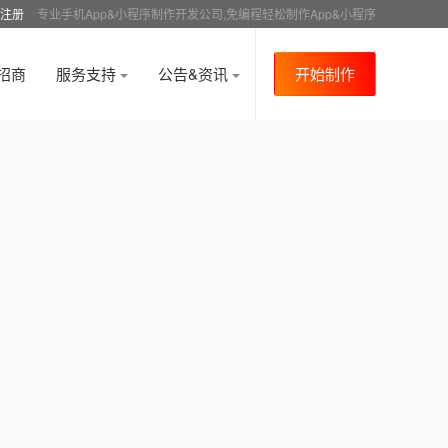
注册
专业手机App&小程序制作开发公司,免编程轻松制作App&小程序
招商
服务支持
公告&资讯
开始制作