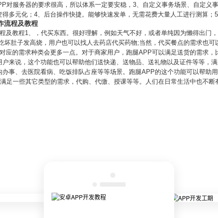
PP对服务器的要求很高，所以体系一定要安稳，3、自定义事务场景、自定义
变得多元化；4、后台操作快捷。能够快速发单，无需花费大量人工进行测算；
制作流程及教程
制作流程及教程1、，代买东西。很好理解，例如天气不好，或者单纯因为懒得出门
夜吃坏肚子发高烧，用户也可以找人去药店代买药物;当然，代买餐点的需求也可
能对应的需求种类会更多一点。对于商家用户，跑腿APP可以满足送货的需求，
用户来说，这个功能也可以帮助他们送快递、送物品、送礼物以及证件等等，满
构办事、去医院看病、吃饭排队占座等等场景。跑腿APP的这个功能可以帮助
可以满足一些其它类型的需求，代购、代缴、授课等等。人们在日常生活中也不断