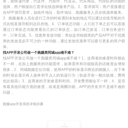
务，如快递代拿，代送件、代取件、代送花、代买商品、代排队的功能的
选择，用户根据自己需求在线选择服务产品。2、需求填写：用户直接通过
在APP填写需求，如收件地址，取件地址，跑腿服务人员在线接单服务。
3、跑腿服务人员在进行工作的时候遇到未知的地点可以通过在线导航的方
式在线直接导航到达目的地。4、订单状态功能：人们在下单之后可以直接
通过订单状态功能查看自己的订单状态，如订单已派送，订单任务进行
中，订单完成。5、优惠券发放功能：类似这些校园类的产品APP对于优惠
券的发放是必不可少的一种功能，通过发放优惠券可以吸引更多的用户群
体。
找APP开发公司做一个跑腿类同城app难不难？
找APP开发公司做一个跑腿类同城app难不难？1、这两者的难度时间都会
不一样，在加上跑腿类的功能需求，如果需求和功能较高的话难度会增加
很多，2、同城跑腿定位功能，使用APP的时候显示附近的跑腿人，在下单
的时候会显示有人接单和节点人的轨迹行为（轨迹开发一般比较难，费用
也比较高）3、这两者的开发难度和时间、开发费用都会不一样，4、是否
有着其他功能方面的难度，或者是商圈功能，APP的开发并不是难不难的
问题，
跑腿app开发系统详细步骤