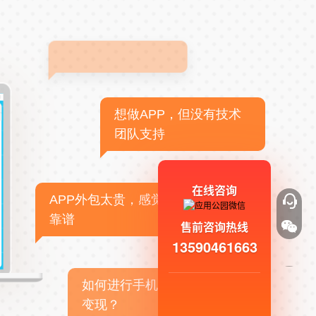
想做APP，但没有技术
团队支持
在线咨询
APP外包太贵，感觉不
靠谱
售前咨询热线
13590461663
如何进行手机APP商业
变现？