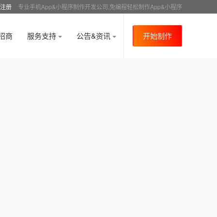
注册
专业手机App&小程序制作开发公司,免编程轻松制作App&小程序
招商
服务支持
公告&资讯
开始制作