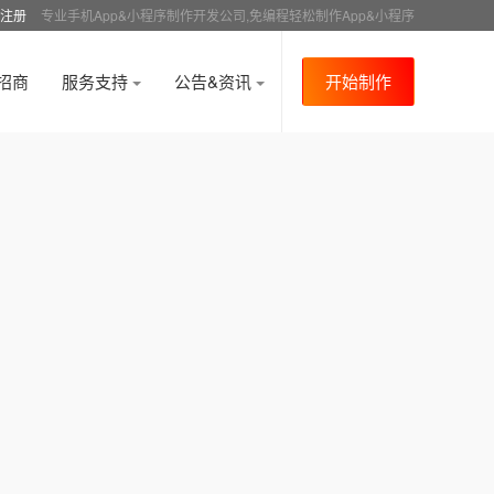
注册
专业手机App&小程序制作开发公司,免编程轻松制作App&小程序
招商
服务支持
公告&资讯
开始制作