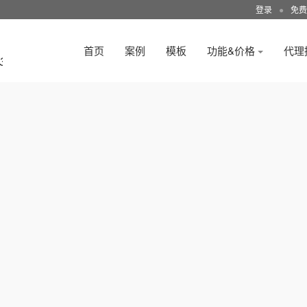
登录
●
免费
首页
案例
模板
功能&价格
代理
3