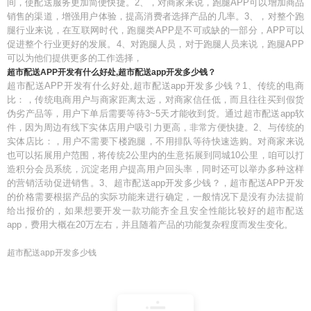
间，使配送服务更加简便快捷。2、，对商家来说，跑腿APP可以增加商品
销售的渠道，增强用户体验，提高消费者选择产品的几率。3、，对整个跑
腿行业来说，在互联网时代，跑腿类APP是不可或缺的一部分，APP可以
促进整个行业更好的发展。4、对跑腿人员，对于跑腿人员来说，跑腿APP
可以为他们提供更多的工作选择，
超市配送APP开发有什么好处,超市配送app开发多少钱？
超市配送APP开发有什么好处,超市配送app开发多少钱？1、传统的电商
比：，传统电商用户与商家距离太远，对商家信任低，而且往往买到假货
伪劣产品等，用户下单后需要等待3~5天才能收到货。通过超市配送app软
件，因为周边有线下实体店用户吸引力更高，非常方便快捷。2、与传统的
实体店比：，用户不需要下楼跑腿，不用排队等待快速选购。对商家来说
也可以拓展用户范围，将传统2公里内的生意拓展到同城10公里，咱可以打
造积分会员系统，沉淀老用户提高用户回头率，同时还可以举办多种这样
的营销活动促进销售。3、超市配送app开发多少钱？，超市配送APP开发
的价格需要根据产品的实际功能来进行确定，一般情况下是没有办法提前
给出报价的，如果想要开发一款功能齐全且安全性能比较好的超市配送
app，费用大概在20万左右，并且随着产品的功能复杂程度而发生变化。
超市配送app开发多少钱