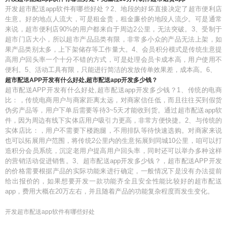
开发超市配送app软件有哪些好处？2、地段的好坏直接决定了超市便利店
生意。好的地点人流大，可是租金贵，租金廉价的地段人流少。可是通常
来说，超市便利店90%的用户都来自于周边2公里，无法突破。3、受制于
超市门店大小，所以超市产品品类有限，非常多小众的产品无法上架，如
果产品类别太多，上下架储存等工作量大。4、会员积分模式是传统生意提
高用户回头率一个十分不错的方式，可是处理会员卡成本高，用户使用不
便利。5、活动工具有限，只能进行简洁的发放传单效果差，成本高。6、
超市配送APP开发有什么好处,超市配送app开发多少钱？
超市配送APP开发有什么好处,超市配送app开发多少钱？1、传统的电商
比：，传统电商用户与商家距离太远，对商家信任低，而且往往买到假货
伪劣产品等，用户下单后需要等待3~5天才能收到货。通过超市配送app软
件，因为周边有线下实体店用户吸引力更高，非常方便快捷。2、与传统的
实体店比：，用户不需要下楼跑腿，不用排队等待快速选购。对商家来说
也可以拓展用户范围，将传统2公里内的生意拓展到同城10公里，咱可以打
造积分会员系统，沉淀老用户提高用户回头率，同时还可以举办多种这样
的营销活动促进销售。3、超市配送app开发多少钱？，超市配送APP开发
的价格需要根据产品的实际功能来进行确定，一般情况下是没有办法提前
给出报价的，如果想要开发一款功能齐全且安全性能比较好的超市配送
app，费用大概在20万左右，并且随着产品的功能复杂程度而发生变化。
开发超市配送app软件有哪些好处