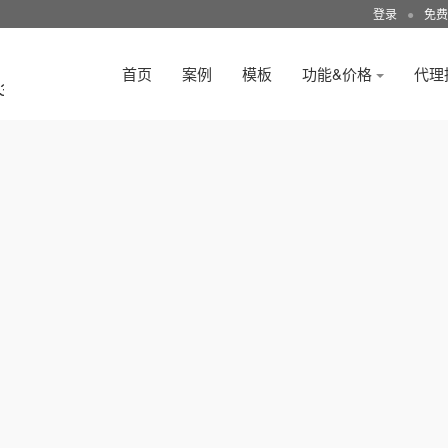
登录
●
免费
首页
案例
模板
功能&价格
代理
3