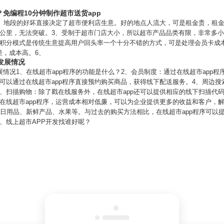
免编程10分钟制作超市送货app
2、地段的好坏直接决定了超市便利店生意。好的地点人流大，可是租金贵，租
2公里，无法突破。3、受制于超市门店大小，所以超市产品品类有限，非常多
员积分模式是传统生意提高用户回头率一个十分不错的方式，可是处理会员卡成
差，成本高。6、
发展情况
展情况1、在线超市app程序的功能是什么？2、会员制度：通过在线超市app
可以通过在线超市app程序直接预约购买商品，获得线下配送服务。4、周边
、扫描购物：除了戳在线服务外，在线超市app还可以提供相应的线下扫描代码
在线超市app程序，运营成本相对低廉，可以为企业提供更多的收益和客户，
的日用品、新鲜产品、水果等。与过去的购买方法相比，在线超市app程序可以
、线上超市APP开发找谁好呢？