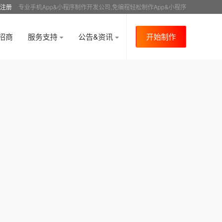
注册
专业手机App&小程序制作开发公司,免编程轻松制作App&小程序
招商
服务支持
公告&资讯
开始制作