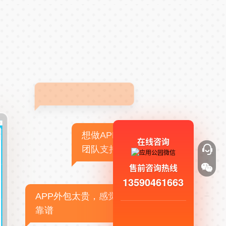
想做APP，但没有技术
在线咨询
团队支持
售前咨询热线
13590461663
APP外包太贵，感觉不
靠谱