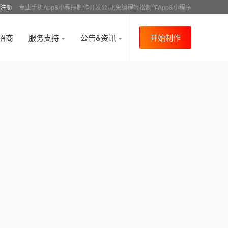
注册
专业手机App&小程序制作开发公司,免编程轻松制作App&小程序
招商
服务支持
公告&资讯
开始制作