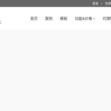
登录
●
免费
首页
案例
模板
功能&价格
代理
3