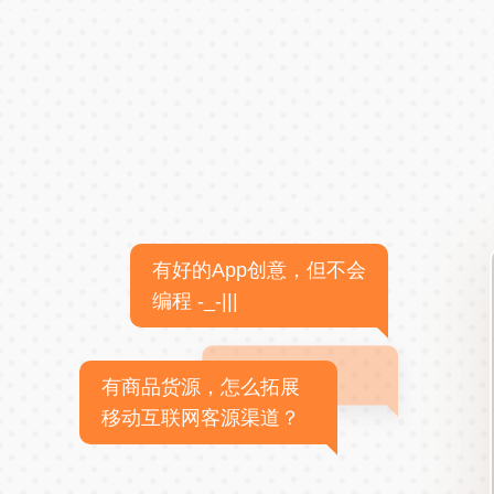
有好的App创意，但不会
编程 -_-|||
有商品货源，怎么拓展
移动互联网客源渠道？