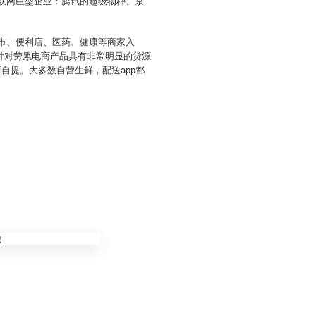
联网巨型企业：腾讯的超级物种、京
超市、便利店、医药、健康等商家入
针对劳累电商产品具有非常明显的货源
自提。大多数自营生鲜，配送app都