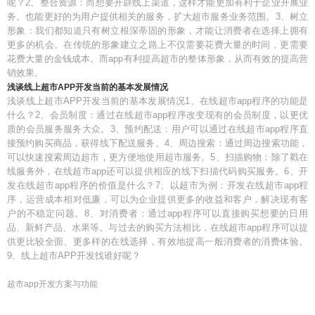
呢？2、整合资源：而想要开辟线上渠道，这样才能更加有利于企业开展业
务。也能更好的为用户提供相关的服务，扩大超市服务业务范围。3、树立
形象：我们都知道只有树立根深蒂固的形象，才能让消费者在选择上拥有
更多的机会。在传统的形象建立之路上不仅需要花费大量的时间，更需要
花费大量的金钱成本。而app有利提高超市的整体形象，从而有效的提高营
销效果。
浅谈线上超市APP开发当前的基本发展情况
浅谈线上超市APP开发当前的基本发展情况1、在线超市app程序的功能是
什么？2、会员制度：通过在线超市app程序改变现有的会员制度，以更优
质的会员服务服务大众。3、预约配送：用户可以通过在线超市app程序直
接预约购买商品，获得线下配送服务。4、周边搜索：通过周边搜索功能，
可以快速搜索周边超市，更方便地使用超市服务。5、扫描购物：除了戳在
线服务外，在线超市app还可以提供相应的线下扫描代码购买服务。6、开
发在线超市app程序的价值是什么？7、以超市为例：开发在线超市app程
序，运营成本相对低廉，可以为企业提供更多的收益和客户，解决现有客
户的不稳定问题。8、对消费者：通过app程序可以直接购买想要的日用
品、新鲜产品、水果等。与过去的购买方法相比，在线超市app程序可以提
供更比较全面、更多样的在线选择，有效地提高一般消费者的消费体验。
9、线上超市APP开发找谁好呢？
超市app开发方案与功能