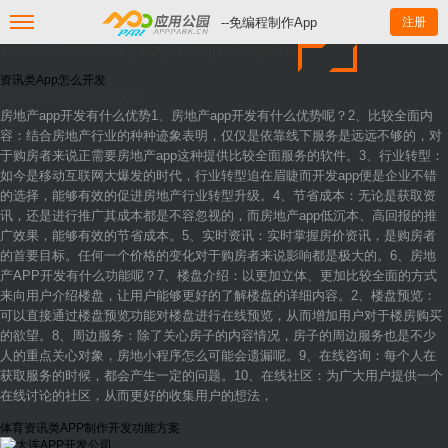
--免编程制作App
注册
资讯类App怎么开发_体育资讯类APP制作开发功能方案
资讯类App怎么开发
房地产app开发有什么优势
房地产app开发有什么优势1、房地产app开发有什么优势呢？2、比较全面内
容：结合房地产行业的种种迹象表明，仅仅是依靠线下服务是远远不够的，对
于购房者来说正需要房地产app这种提供比较全面服务的软件。3、行业转型：
如今是移动互联网大爆发的时代，行业转型迫在眉睫而开发app便是企业不错
的选择，能够有效的促进房地产行业转型升级。4、节省成本：无论是获取资
讯，还是进行推广其成本都是不容忽视的，而房地产app低沉本、高回报的推
广效果，能够有效的节省成本。5、实时资讯：实时掌握房价资讯，是购房者
的首要目标。任何一个价格的变化对于购房者来说影响都是极大的。6、房地
产APP开发有什么功能呢？7、楼盘介绍：以更加立体、更加比较全面的方式
来向用户介绍楼盘，让用户能够更好的了解楼盘的详细内容。2、楼盘预览：
可以直接通过楼盘预览功能对楼盘进行在线预览，从而增加用户对于楼房购买
的欲望。8、周边服务：除了关心房子的内容情况，房子的周边服务也是不少
人的重点关心对象，房地小程序怎么可能会遗漏呢。9、在线咨询：每个人在
获取服务的时候，都会产生一定的问题。10、在线社区：为广大用户提供一个
在线讨论的社区，从而更好的收集用户的想法，
体育资讯类APP制作开发功能方案