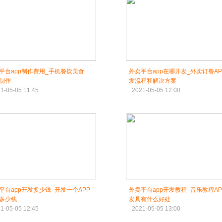
平台app制作费用_手机餐饮美食
外卖平台app在哪开发_外卖订餐AP
P制作
发流程和解决方案
1-05-05 11:45
2021-05-05 12:00
平台app开发多少钱_开发一个APP
外卖平台app开发教程_音乐教程AP
多少钱
发具有什么好处
1-05-05 12:45
2021-05-05 13:00