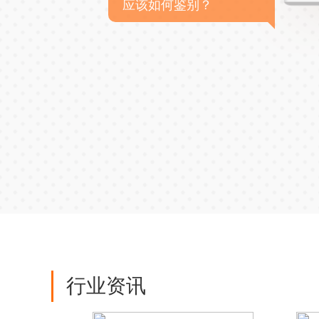
应该如何鉴别？
行业资讯