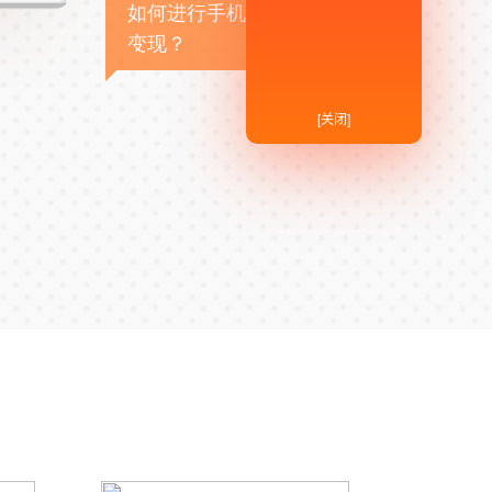
如何进行手机APP商业
变现？
[关闭]