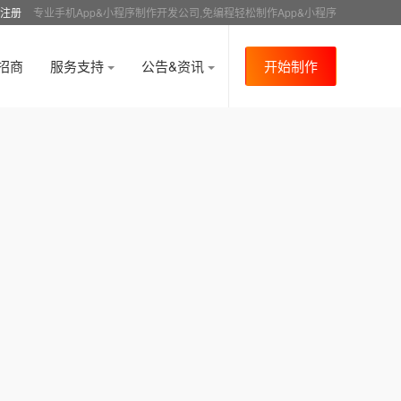
注册
专业手机App&小程序制作开发公司,免编程轻松制作App&小程序
招商
服务支持
公告&资讯
开始制作