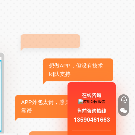
想做APP，但没有技术
团队支持
在线咨询
APP外包太贵，感觉不
售前咨询热线
靠谱
13590461663