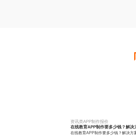
资讯类APP制作报价
在线教育APP制作要多少钱？解决
在线教育APP制作要多少钱？解决方