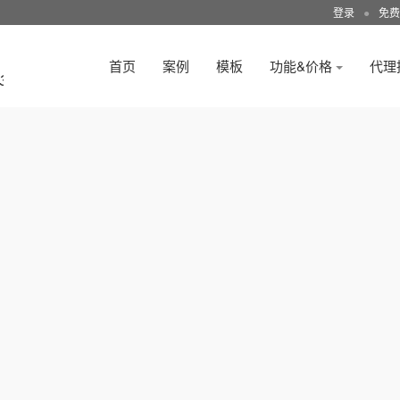
登录
●
免费
首页
案例
模板
功能&价格
代理
3