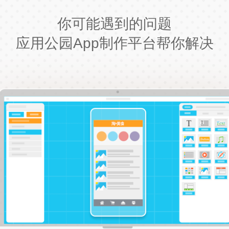
你可能遇到的问题
应用公园App制作平台帮你解决