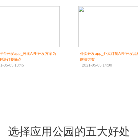
平台开发app_外卖APP开发方案为
外卖开发app_外卖订餐APP开发流
解决订餐痛点
解决方案
1-05-05 13:45
2021-05-05 14:00
选择应用公园的五大好处