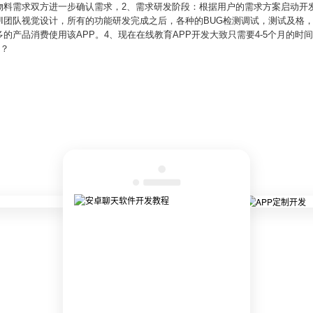
，物料需求双方进一步确认需求，2、需求研发阶段：根据用户的需求方案启动开
I团队视觉设计，所有的功能研发完成之后，各种的BUG检测调试，测试及格
的产品消费使用该APP。4、现在在线教育APP开发大致只需要4-5个月的时
钱？