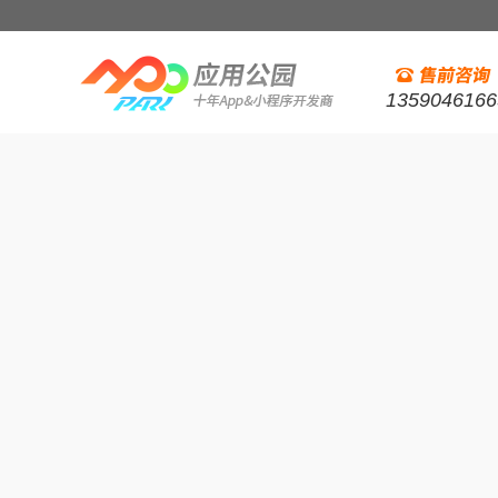
1359046166