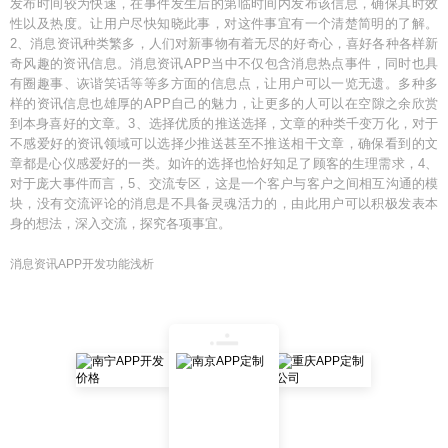
发布时间较为快速，在事件发生后的第临时间内发布该信息，确保其时效
性以及热度。让用户尽快知晓此事，对这件事宜有一个清楚简明的了解。
2、消息资讯种类繁多，人们对新事物有着无尽的好奇心，喜好各种各样新
奇风趣的资讯信息。消息资讯APP当中不仅包含消息热点事件，同时也具
有圈趣事、诙谐笑话等等多方面的信息点，让用户可以一览无遗。多种多
样的资讯信息也雄厚的APP自己的魅力，让更多的人可以在空隙之余欣赏
到本身喜好的文章。3、选择优质的推送选择，文章的种类千变万化，对于
不感爱好的资讯领域可以选择少推送甚至不推送相干文章，确保看到的文
章都是心仪感爱好的一类。如许的选择也恰好知足了顾客的生理需求，4、
对于庞大事件而言，5、交流专区，这是一个客户与客户之间相互沟通的模
块，没有交流评论的消息是不具备灵魂活力的，由此用户可以积极发表本
身的想法，深入交流，探究各项事宜。
消息资讯APP开发功能浅析