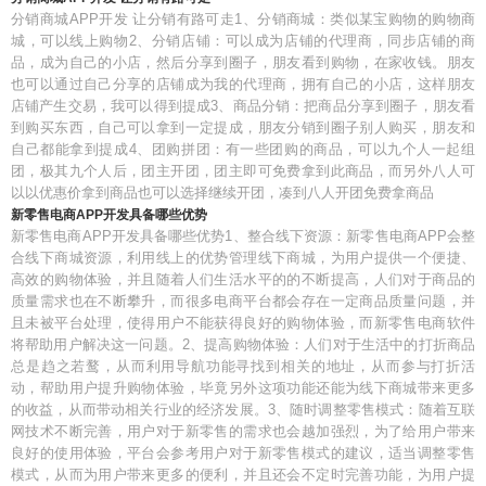
分销商城APP开发 让分销有路可走1、分销商城：类似某宝购物的购物商
城，可以线上购物2、分销店铺：可以成为店铺的代理商，同步店铺的商
品，成为自己的小店，然后分享到圈子，朋友看到购物，在家收钱。朋友
也可以通过自己分享的店铺成为我的代理商，拥有自己的小店，这样朋友
店铺产生交易，我可以得到提成3、商品分销：把商品分享到圈子，朋友看
到购买东西，自己可以拿到一定提成，朋友分销到圈子别人购买，朋友和
自己都能拿到提成4、团购拼团：有一些团购的商品，可以九个人一起组
团，极其九个人后，团主开团，团主即可免费拿到此商品，而另外八人可
以以优惠价拿到商品也可以选择继续开团，凑到八人开团免费拿商品
新零售电商APP开发具备哪些优势
新零售电商APP开发具备哪些优势1、整合线下资源：新零售电商APP会整
合线下商城资源，利用线上的优势管理线下商城，为用户提供一个便捷、
高效的购物体验，并且随着人们生活水平的的不断提高，人们对于商品的
质量需求也在不断攀升，而很多电商平台都会存在一定商品质量问题，并
且未被平台处理，使得用户不能获得良好的购物体验，而新零售电商软件
将帮助用户解决这一问题。2、提高购物体验：人们对于生活中的打折商品
总是趋之若鹜，从而利用导航功能寻找到相关的地址，从而参与打折活
动，帮助用户提升购物体验，毕竟另外这项功能还能为线下商城带来更多
的收益，从而带动相关行业的经济发展。3、随时调整零售模式：随着互联
网技术不断完善，用户对于新零售的需求也会越加强烈，为了给用户带来
良好的使用体验，平台会参考用户对于新零售模式的建议，适当调整零售
模式，从而为用户带来更多的便利，并且还会不定时完善功能，为用户提