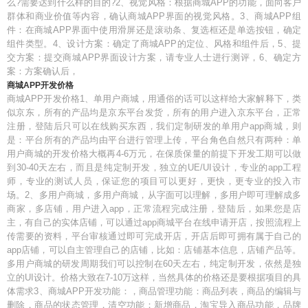
么?需要达到什么样的目的?2、视觉风格：根据商城APP的功能，面向客户
群体和商业价值等内容，确认商城APP界面的视觉风格。3、商城APP组
件：在商城APP界面中使用滑屏还是滚动条、复选框还是单选按钮，确定
组件类型。4、设计方案：确定了商城APP的定位、风格和组件后，5、提
交方案：提交商城APP界面设计方案，请专业人士进行测评，6、确定方
案：方案确认后，
商城APP开发价格
商城APP开发价格1、单用户商城，用通俗的话可以这样给大家解释下，类
似京东，所有的产品均是京东平台发货，所有的用户进入京东平台，正常
注册，登陆后只可以在线购买东西，我们定制研发的单用户app商城，则
是：平台所有的产品均由平台进行管理上传，平台角色自然只有两种：单
用户商城的开发价格大概再4-6万元，在保质保量的前提下开发工期可以做
到30-40天左右，而且是纯定制开发，独立的UE/UI设计，专业的app工程
师，专业的测试人员，保证您的项目可以更好，更快，更专业的投入市
场。2、多用户商城，多用户商城，从字面可以理解，多用户即可理解成多
商家，多店铺，用户进入app，正常流程完成注册，登陆后，如果您是店
主，有自己的实体店铺，可以通过app商城平台在线申请开店，按照流程上
传需要的资料，平台审核通过即可完成开店，开店后即可拥有属于自己的
app店铺，可以自主管理自己的店铺，比如：店铺基本信息，店铺产品等。
多用户商城的研发周期我们可以控制在60天左右，纯定制开发，依然是独
立的UI设计。价格大致在7-10万这样，当然具体的价格还是要根据项目的具
体需求3、商城APP开发功能：，商品管理功能：商品列表，商品的编辑与
删除，商品的状态管理，清空功能；新增商品，淘宝导入商品功能，品牌